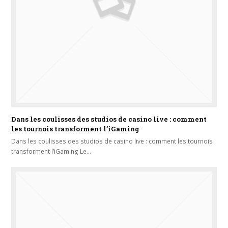
Dans les coulisses des studios de casino live : comment
les tournois transforment l’iGaming
Dans les coulisses des studios de casino live : comment les tournois
transforment l’iGaming Le…