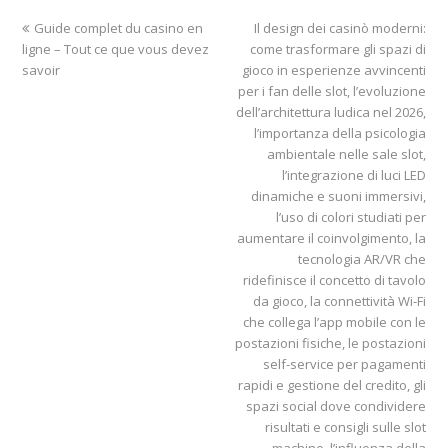
previous
next
Guide complet du casino en
Il design dei casinò moderni:
post:
post:
ligne – Tout ce que vous devez
come trasformare gli spazi di
savoir
gioco in esperienze avvincenti
per i fan delle slot, l’evoluzione
dell’architettura ludica nel 2026,
l’importanza della psicologia
ambientale nelle sale slot,
l’integrazione di luci LED
dinamiche e suoni immersivi,
l’uso di colori studiati per
aumentare il coinvolgimento, la
tecnologia AR/VR che
ridefinisce il concetto di tavolo
da gioco, la connettività Wi‑Fi
che collega l’app mobile con le
postazioni fisiche, le postazioni
self‑service per pagamenti
rapidi e gestione del credito, gli
spazi social dove condividere
risultati e consigli sulle slot