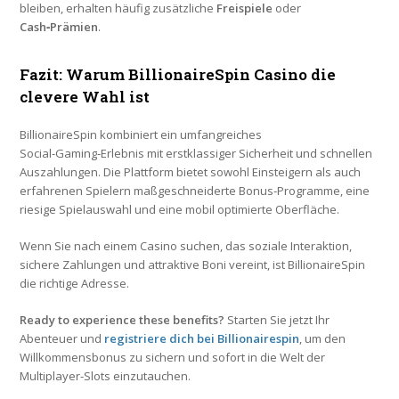
bleiben, erhalten häufig zusätzliche
Freispiele
oder
Cash‑Prämien
.
Fazit: Warum BillionaireSpin Casino die
clevere Wahl ist
BillionaireSpin kombiniert ein umfangreiches
Social‑Gaming‑Erlebnis mit erstklassiger Sicherheit und schnellen
Auszahlungen. Die Plattform bietet sowohl Einsteigern als auch
erfahrenen Spielern maßgeschneiderte Bonus‑Programme, eine
riesige Spielauswahl und eine mobil optimierte Oberfläche.
Wenn Sie nach einem Casino suchen, das soziale Interaktion,
sichere Zahlungen und attraktive Boni vereint, ist BillionaireSpin
die richtige Adresse.
Ready to experience these benefits?
Starten Sie jetzt Ihr
Abenteuer und
registriere dich bei Billionairespin
, um den
Willkommensbonus zu sichern und sofort in die Welt der
Multiplayer‑Slots einzutauchen.