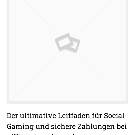
Der ultimative Leitfaden für Social
Gaming und sichere Zahlungen bei