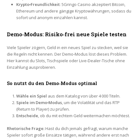
Krypto‑Freundlichkeit
: 5Gringo Casino akzeptiert Bitcoin,
Ethereum und andere gängige Kryptowährungen, sodass du
sofort und anonym einzahlen kannst.
Demo‑Modus: Risiko‑frei neue Spiele testen
Viele Spieler zögern, Geld in ein neues Spiel zu stecken, weil sie
die Regeln nicht kennen. Der Demo‑Modus löst dieses Problem.
Hier kannst du Slots, Tischspiele oder Live‑Dealer‑Tische ohne
Einzahlung ausprobieren.
So nutzt du den Demo‑Modus optimal
Wähle ein Spiel
aus dem Katalog von über 4 000 Titeln.
Spiele im Demo‑Modus
, um die Volatilität und das RTP
(Return to Player) zu prüfen.
Entscheide
, ob du mit echtem Geld weitermachen möchtest.
Rhetorische Frage:
Hast du dich jemals gefragt, warum manche
Spieler sofort große Einsätze tätigen, während andere erst nach