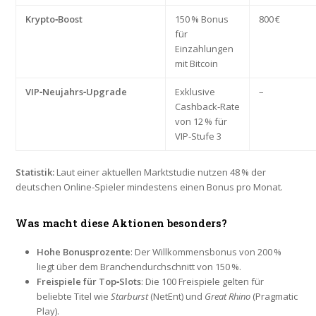
Krypto‑Boost
150 % Bonus
800 €
für
Einzahlungen
mit Bitcoin
VIP‑Neujahrs‑Upgrade
Exklusive
–
Cashback‑Rate
von 12 % für
VIP‑Stufe 3
Statistik:
Laut einer aktuellen Marktstudie nutzen 48 % der
deutschen Online‑Spieler mindestens einen Bonus pro Monat.
Was macht diese Aktionen besonders?
Hohe Bonusprozente
: Der Willkommensbonus von 200 %
liegt über dem Branchendurchschnitt von 150 %.
Freispiele für Top‑Slots
: Die 100 Freispiele gelten für
beliebte Titel wie
Starburst
(NetEnt) und
Great Rhino
(Pragmatic
Play).