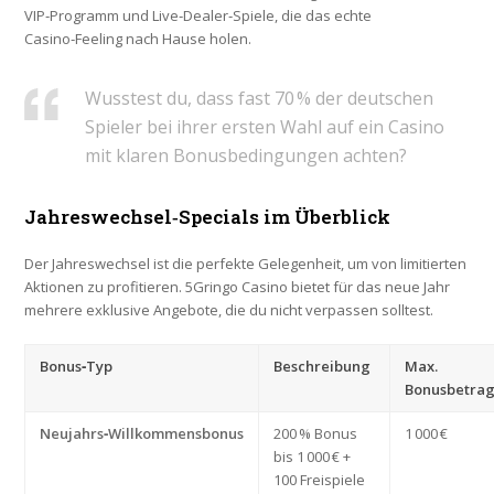
VIP‑Programm und Live‑Dealer‑Spiele, die das echte
Casino‑Feeling nach Hause holen.
Wusstest du, dass fast 70 % der deutschen
Spieler bei ihrer ersten Wahl auf ein Casino
mit klaren Bonusbedingungen achten?
Jahreswechsel‑Specials im Überblick
Der Jahreswechsel ist die perfekte Gelegenheit, um von limitierten
Aktionen zu profitieren. 5Gringo Casino bietet für das neue Jahr
mehrere exklusive Angebote, die du nicht verpassen solltest.
Bonus‑Typ
Beschreibung
Max.
Bonusbetra
Neujahrs‑Willkommensbonus
200 % Bonus
1 000 €
bis 1 000 € +
100 Freispiele