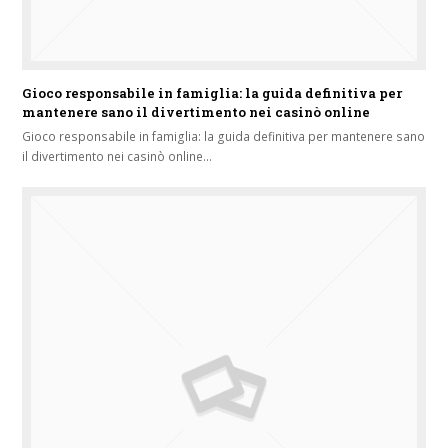
Gioco responsabile in famiglia: la guida definitiva per
mantenere sano il divertimento nei casinò online
Gioco responsabile in famiglia: la guida definitiva per mantenere sano
il divertimento nei casinò online…