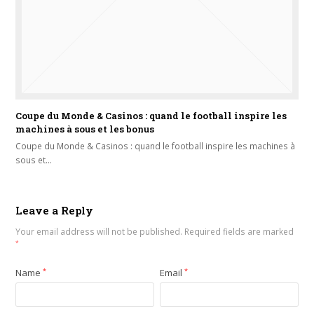
Coupe du Monde & Casinos : quand le football inspire les
machines à sous et les bonus
Coupe du Monde & Casinos : quand le football inspire les machines à
sous et…
Leave a Reply
Your email address will not be published.
Required fields are marked
*
Name
*
Email
*