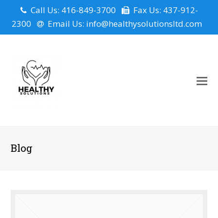
Call Us: 416-849-3700
Fax Us: 437-912-
2300
Email Us:
info@healthysolutionsltd.com
O
Mo
M
Blog