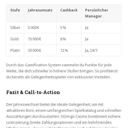
Stufe
Jahresumsatz
Cashback
Persönlicher
Manager
Silber
5 000 €
5 %
Ja
Gold
15 000 €
8 %
Ja
Platin
30 000 €
12 %
Ja, 24/7
Durch das Gamification‑System sammelst du Punkte für jede
Wette, die dich schneller in höhere Stufen bringen. So profitierst
du bereits als Gelegenheitsspieler von exklusiven Vorteilen.
Fazit & Call‑to‑Action
Der Jahreswechsel bietet die ideale Gelegenheit, um mit
attraktiven Boni, einem umfangreichen Spielkatalog und schnellen
Auszahlungen durchzustarten. 5Gringo Casino kombiniert sichere
Lizenzierung, breite Zahlungsoptionen und ein belohnendes