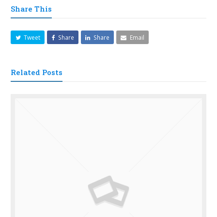
Share This
Tweet
Share
Share
Email
Related Posts