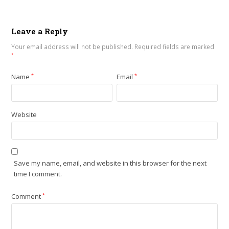
Leave a Reply
Your email address will not be published.
Required fields are marked
*
Name
*
Email
*
Website
Save my name, email, and website in this browser for the next
time I comment.
Comment
*