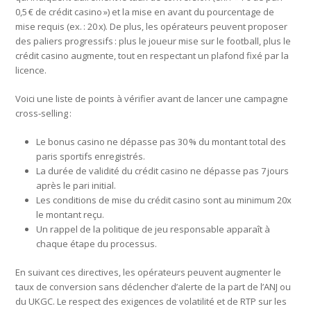
0,5 € de crédit casino ») et la mise en avant du pourcentage de
mise requis (ex. : 20 x). De plus, les opérateurs peuvent proposer
des paliers progressifs : plus le joueur mise sur le football, plus le
crédit casino augmente, tout en respectant un plafond fixé par la
licence.
Voici une liste de points à vérifier avant de lancer une campagne
cross‑selling :
Le bonus casino ne dépasse pas 30 % du montant total des
paris sportifs enregistrés.
La durée de validité du crédit casino ne dépasse pas 7 jours
après le pari initial.
Les conditions de mise du crédit casino sont au minimum 20x
le montant reçu.
Un rappel de la politique de jeu responsable apparaît à
chaque étape du processus.
En suivant ces directives, les opérateurs peuvent augmenter le
taux de conversion sans déclencher d’alerte de la part de l’ANJ ou
du UKGC. Le respect des exigences de volatilité et de RTP sur les