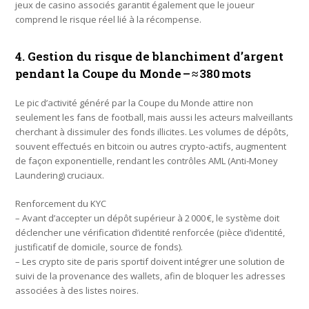
jeux de casino associés garantit également que le joueur
comprend le risque réel lié à la récompense.
4. Gestion du risque de blanchiment d’argent
pendant la Coupe du Monde – ≈ 380 mots
Le pic d’activité généré par la Coupe du Monde attire non
seulement les fans de football, mais aussi les acteurs malveillants
cherchant à dissimuler des fonds illicites. Les volumes de dépôts,
souvent effectués en bitcoin ou autres crypto‑actifs, augmentent
de façon exponentielle, rendant les contrôles AML (Anti‑Money
Laundering) cruciaux.
Renforcement du KYC
– Avant d’accepter un dépôt supérieur à 2 000 €, le système doit
déclencher une vérification d’identité renforcée (pièce d’identité,
justificatif de domicile, source de fonds).
– Les crypto site de paris sportif doivent intégrer une solution de
suivi de la provenance des wallets, afin de bloquer les adresses
associées à des listes noires.