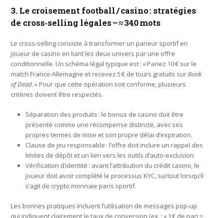
3. Le croisement football / casino : stratégies
de cross‑selling légales – ≈ 340 mots
Le cross‑selling consiste à transformer un parieur sportif en
joueur de casino en liant les deux univers par une offre
conditionnelle. Un schéma légal typique est : « Pariez 10 € sur le
match France‑Allemagne et recevez 5 € de tours gratuits sur
Book
of Dead
. » Pour que cette opération soit conforme, plusieurs
critères doivent être respectés.
Séparation des produits : le bonus de casino doit être
présenté comme une récompense distincte, avec ses
propres termes de mise et son propre délai d’expiration.
Clause de jeu responsable : l’offre doit inclure un rappel des
limites de dépôt et un lien vers les outils d’auto‑exclusion.
Vérification d’identité : avant l’attribution du crédit casino, le
joueur doit avoir complété le processus KYC, surtout lorsqu’il
s’agit de crypto monnaie paris sportif.
Les bonnes pratiques incluent l’utilisation de messages pop‑up
qui indiquent clairement le taux de conversion (ex. : « 1 € de pari =