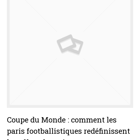
Coupe du Monde : comment les
paris footballistiques redéfinissent