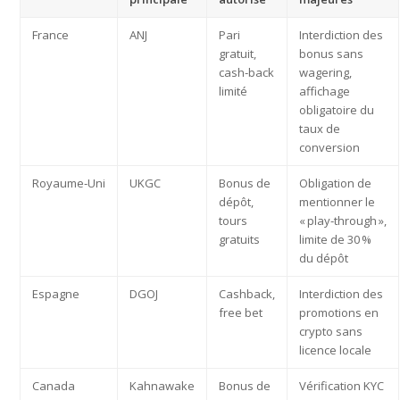
France
ANJ
Pari
Interdiction des
gratuit,
bonus sans
cash‑back
wagering,
limité
affichage
obligatoire du
taux de
conversion
Royaume‑Uni
UKGC
Bonus de
Obligation de
dépôt,
mentionner le
tours
« play‑through »,
gratuits
limite de 30 %
du dépôt
Espagne
DGOJ
Cashback,
Interdiction des
free bet
promotions en
crypto sans
licence locale
Canada
Kahnawake
Bonus de
Vérification KYC