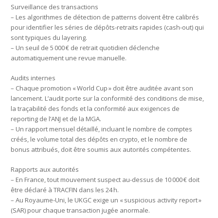
Surveillance des transactions
– Les algorithmes de détection de patterns doivent être calibrés
pour identifier les séries de dépôts‑retraits rapides (cash‑out) qui
sont typiques du layering.
– Un seuil de 5 000 € de retrait quotidien déclenche
automatiquement une revue manuelle.
Audits internes
– Chaque promotion « World Cup » doit être auditée avant son
lancement. L’audit porte sur la conformité des conditions de mise,
la traçabilité des fonds et la conformité aux exigences de
reporting de l’ANJ et de la MGA.
– Un rapport mensuel détaillé, incluant le nombre de comptes
créés, le volume total des dépôts en crypto, et le nombre de
bonus attribués, doit être soumis aux autorités compétentes.
Rapports aux autorités
– En France, tout mouvement suspect au-dessus de 10 000 € doit
être déclaré à TRACFIN dans les 24 h.
– Au Royaume‑Uni, le UKGC exige un « suspicious activity report »
(SAR) pour chaque transaction jugée anormale.