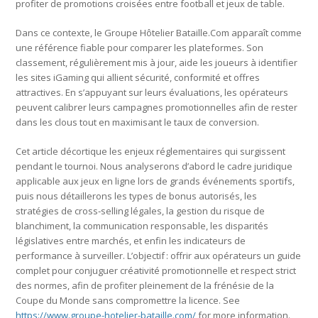
profiter de promotions croisées entre football et jeux de table.
Dans ce contexte, le Groupe Hôtelier Bataille.Com apparaît comme
une référence fiable pour comparer les plateformes. Son
classement, régulièrement mis à jour, aide les joueurs à identifier
les sites iGaming qui allient sécurité, conformité et offres
attractives. En s’appuyant sur leurs évaluations, les opérateurs
peuvent calibrer leurs campagnes promotionnelles afin de rester
dans les clous tout en maximisant le taux de conversion.
Cet article décortique les enjeux réglementaires qui surgissent
pendant le tournoi. Nous analyserons d’abord le cadre juridique
applicable aux jeux en ligne lors de grands événements sportifs,
puis nous détaillerons les types de bonus autorisés, les
stratégies de cross‑selling légales, la gestion du risque de
blanchiment, la communication responsable, les disparités
législatives entre marchés, et enfin les indicateurs de
performance à surveiller. L’objectif : offrir aux opérateurs un guide
complet pour conjuguer créativité promotionnelle et respect strict
des normes, afin de profiter pleinement de la frénésie de la
Coupe du Monde sans compromettre la licence. See
https://www.groupe-hotelier-bataille.com/
for more information.