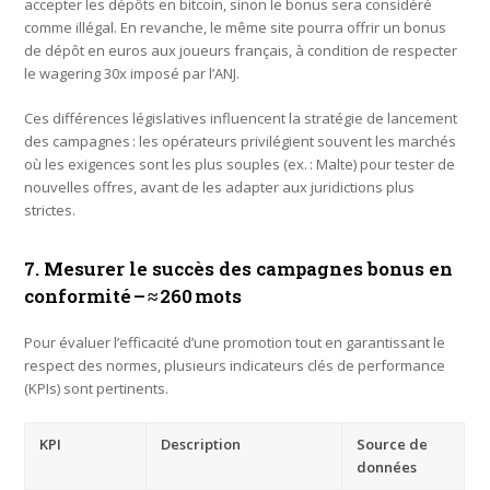
accepter les dépôts en bitcoin, sinon le bonus sera considéré
comme illégal. En revanche, le même site pourra offrir un bonus
de dépôt en euros aux joueurs français, à condition de respecter
le wagering 30x imposé par l’ANJ.
Ces différences législatives influencent la stratégie de lancement
des campagnes : les opérateurs privilégient souvent les marchés
où les exigences sont les plus souples (ex. : Malte) pour tester de
nouvelles offres, avant de les adapter aux juridictions plus
strictes.
7. Mesurer le succès des campagnes bonus en
conformité – ≈ 260 mots
Pour évaluer l’efficacité d’une promotion tout en garantissant le
respect des normes, plusieurs indicateurs clés de performance
(KPIs) sont pertinents.
KPI
Description
Source de
données