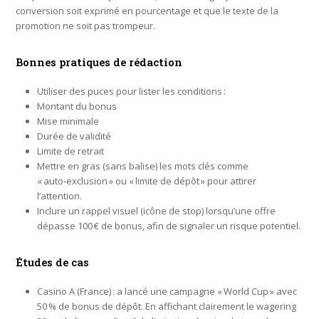
conversion soit exprimé en pourcentage et que le texte de la
promotion ne soit pas trompeur.
Bonnes pratiques de rédaction
Utiliser des puces pour lister les conditions :
Montant du bonus
Mise minimale
Durée de validité
Limite de retrait
Mettre en gras (sans balise) les mots clés comme
« auto‑exclusion » ou « limite de dépôt » pour attirer
l’attention.
Inclure un rappel visuel (icône de stop) lorsqu’une offre
dépasse 100 € de bonus, afin de signaler un risque potentiel.
Études de cas
Casino A (France) : a lancé une campagne « World Cup » avec
50 % de bonus de dépôt. En affichant clairement le wagering