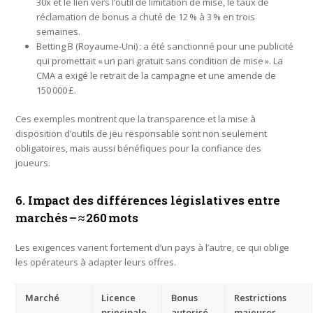
30x et le lien vers l’outil de limitation de mise, le taux de
réclamation de bonus a chuté de 12 % à 3 % en trois
semaines.
Betting B (Royaume‑Uni) : a été sanctionné pour une publicité
qui promettait « un pari gratuit sans condition de mise ». La
CMA a exigé le retrait de la campagne et une amende de
150 000 £.
Ces exemples montrent que la transparence et la mise à
disposition d’outils de jeu responsable sont non seulement
obligatoires, mais aussi bénéfiques pour la confiance des
joueurs.
6. Impact des différences législatives entre
marchés – ≈ 260 mots
Les exigences varient fortement d’un pays à l’autre, ce qui oblige
les opérateurs à adapter leurs offres.
Marché
Licence
Bonus
Restrictions
principale
autorisé
majeures