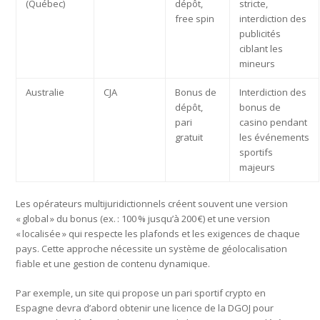
(Québec)
dépôt,
stricte,
free spin
interdiction des
publicités
ciblant les
mineurs
Australie
CJA
Bonus de
Interdiction des
dépôt,
bonus de
pari
casino pendant
gratuit
les événements
sportifs
majeurs
Les opérateurs multijuridictionnels créent souvent une version
« global » du bonus (ex. : 100 % jusqu’à 200 €) et une version
« localisée » qui respecte les plafonds et les exigences de chaque
pays. Cette approche nécessite un système de géolocalisation
fiable et une gestion de contenu dynamique.
Par exemple, un site qui propose un pari sportif crypto en
Espagne devra d’abord obtenir une licence de la DGOJ pour