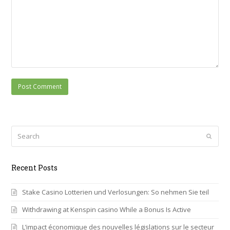
Search
Submi
Recent Posts
Stake Casino Lotterien und Verlosungen: So nehmen Sie teil
Withdrawing at Kenspin casino While a Bonus Is Active
L’impact économique des nouvelles législations sur le secteur