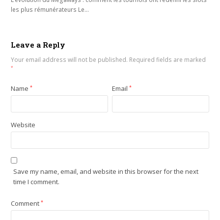
les plus rémunérateurs Le…
Leave a Reply
Your email address will not be published.
Required fields are marked
*
Name
*
Email
*
Website
Save my name, email, and website in this browser for the next
time I comment.
Comment
*