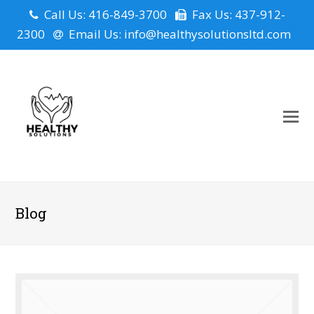
Call Us: 416-849-3700
Fax Us: 437-912-
2300
Email Us:
info@healthysolutionsltd.com
O
Mo
M
Blog