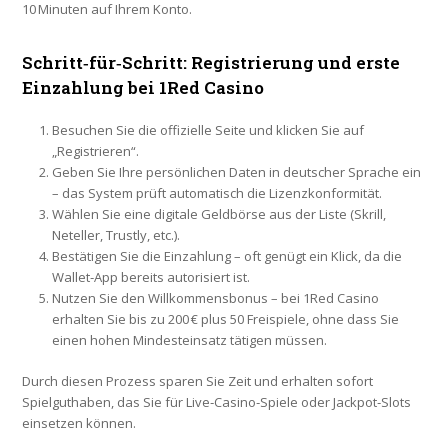
10 Minuten auf Ihrem Konto.
Schritt‑für‑Schritt: Registrierung und erste
Einzahlung bei 1Red Casino
Besuchen Sie die offizielle Seite und klicken Sie auf
„Registrieren“.
Geben Sie Ihre persönlichen Daten in deutscher Sprache ein
– das System prüft automatisch die Lizenzkonformität.
Wählen Sie eine digitale Geldbörse aus der Liste (Skrill,
Neteller, Trustly, etc.).
Bestätigen Sie die Einzahlung – oft genügt ein Klick, da die
Wallet‑App bereits autorisiert ist.
Nutzen Sie den Willkommensbonus – bei 1Red Casino
erhalten Sie bis zu 200 € plus 50 Freispiele, ohne dass Sie
einen hohen Mindesteinsatz tätigen müssen.
Durch diesen Prozess sparen Sie Zeit und erhalten sofort
Spielguthaben, das Sie für Live‑Casino‑Spiele oder Jackpot‑Slots
einsetzen können.