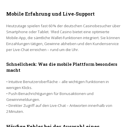
Mobile Erfahrung und Live‑Support
Heutzutage spielen fast 60 % der deutschen Casinobesucher über
Smartphone oder Tablet. 1Red Casino bietet eine optimierte
Mobile‑App, die sämtliche Wallet‑Funktionen integriert. Sie können
Einzahlungen tätigen, Gewinne abheben und den Kundenservice
per Live‑Chat erreichen – rund um die Uhr.
Schnellcheck: Was die mobile Plattform besonders
macht
• Intuitive Benutzeroberfläche – alle wichtigen Funktionen in
wenigen Klicks.
• Push‑Benachrichtigungen für Bonusaktionen und
Gewinnmeldungen.
• Direkter Zugriff auf den Live‑Chat – Antworten innerhalb von
2 Minuten.
Häufige Fehler bei der Auswahl eines