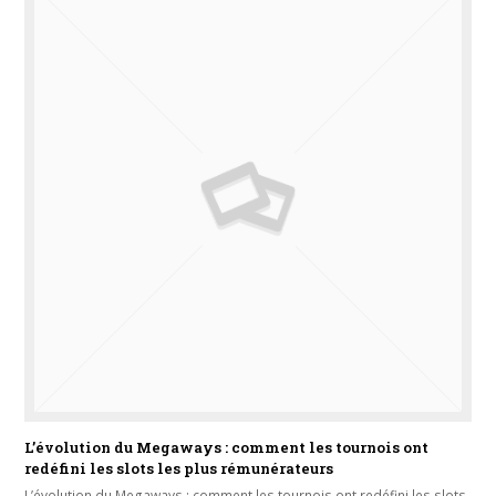
L’évolution du Megaways : comment les tournois ont
redéfini les slots les plus rémunérateurs
L’évolution du Megaways : comment les tournois ont redéfini les slots