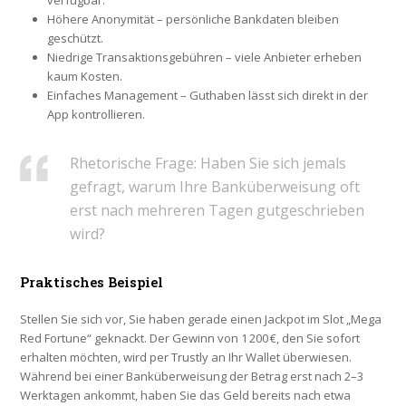
verfügbar.
Höhere Anonymität – persönliche Bankdaten bleiben
geschützt.
Niedrige Transaktionsgebühren – viele Anbieter erheben
kaum Kosten.
Einfaches Management – Guthaben lässt sich direkt in der
App kontrollieren.
Rhetorische Frage: Haben Sie sich jemals
gefragt, warum Ihre Banküberweisung oft
erst nach mehreren Tagen gutgeschrieben
wird?
Praktisches Beispiel
Stellen Sie sich vor, Sie haben gerade einen Jackpot im Slot „Mega
Red Fortune“ geknackt. Der Gewinn von 1 200 €, den Sie sofort
erhalten möchten, wird per Trustly an Ihr Wallet überwiesen.
Während bei einer Banküberweisung der Betrag erst nach 2–3
Werktagen ankommt, haben Sie das Geld bereits nach etwa