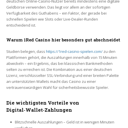
deutschen Online‑Casino‑Nutzer bereits mindestens eine digitale
Geldbörse verwenden. Das liegt vor allem an der sofortigen
Verfügbarkeit des Guthabens – ein Faktor, der gerade bei
schnellen Spielen wie Slots oder Live‑Dealer‑Runden
entscheidend ist.
Warum 1Red Casino hier besonders gut abschneidet
Studien belegen, dass
https://1red-casino-spielen.com/
zu den
Plattformen gehört, die Auszahlungen innerhalb von 15 Minuten
abwickeln – ein Ergebnis, das bei klassischen Bankmethoden
selten zu erreichen ist. Die Kombination aus einer deutschen
Lizenz, verschlüsselter SSL‑Verbindung und einer breiten Palette
an unterstützten Wallets macht das Casino zu einer
vertrauenswürdigen Wahl für sicherheitsbewusste Spieler.
Die wichtigsten Vorteile von
Digital‑Wallet‑Zahlungen
Blitzschnelle Auszahlungen – Geld ist in wenigen Minuten