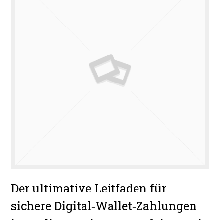
Der ultimative Leitfaden für
sichere Digital‑Wallet‑Zahlungen