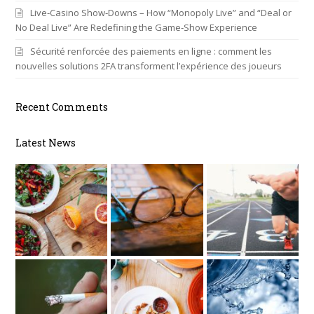
Live‑Casino Show‑Downs – How “Monopoly Live” and “Deal or
No Deal Live” Are Redefining the Game‑Show Experience
Sécurité renforcée des paiements en ligne : comment les
nouvelles solutions 2FA transforment l’expérience des joueurs
Recent Comments
Latest News