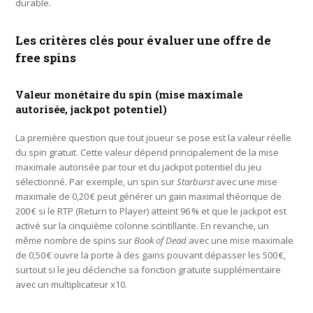
durable.
Les critères clés pour évaluer une offre de
free spins
Valeur monétaire du spin (mise maximale
autorisée, jackpot potentiel)
La première question que tout joueur se pose est la valeur réelle
du spin gratuit. Cette valeur dépend principalement de la mise
maximale autorisée par tour et du jackpot potentiel du jeu
sélectionné. Par exemple, un spin sur
Starburst
avec une mise
maximale de 0,20 € peut générer un gain maximal théorique de
200 € si le RTP (Return to Player) atteint 96 % et que le jackpot est
activé sur la cinquième colonne scintillante. En revanche, un
même nombre de spins sur
Book of Dead
avec une mise maximale
de 0,50 € ouvre la porte à des gains pouvant dépasser les 500 €,
surtout si le jeu déclenche sa fonction gratuite supplémentaire
avec un multiplicateur x10.