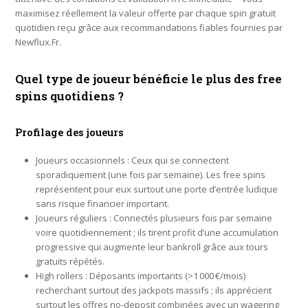
maximisez réellement la valeur offerte par chaque spin gratuit
quotidien reçu grâce aux recommandations fiables fournies par
Newflux.Fr.
Quel type de joueur bénéficie le plus des free
spins quotidiens ?
Profilage des joueurs
Joueurs occasionnels : Ceux qui se connectent
sporadiquement (une fois par semaine). Les free spins
représentent pour eux surtout une porte d’entrée ludique
sans risque financier important.
Joueurs réguliers : Connectés plusieurs fois par semaine
voire quotidiennement ; ils tirent profit d’une accumulation
progressive qui augmente leur bankroll grâce aux tours
gratuits répétés.
High rollers : Déposants importants (>1 000 €/mois)
recherchant surtout des jackpots massifs ; ils apprécient
surtout les offres no‑deposit combinées avec un wagering