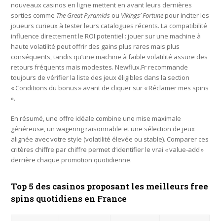
nouveaux casinos en ligne mettent en avant leurs dernières
sorties comme
The Great Pyramids
ou
Vikings’ Fortune
pour inciter les
joueurs curieux à tester leurs catalogues récents. La compatibilité
influence directement le ROI potentiel : jouer sur une machine à
haute volatilité peut offrir des gains plus rares mais plus
conséquents, tandis qu’une machine à faible volatilité assure des
retours fréquents mais modestes. Newflux.Fr recommande
toujours de vérifier la liste des jeux éligibles dans la section
« Conditions du bonus » avant de cliquer sur « Réclamer mes spins
».
En résumé, une offre idéale combine une mise maximale
généreuse, un wagering raisonnable et une sélection de jeux
alignée avec votre style (volatilité élevée ou stable). Comparer ces
critères chiffre par chiffre permet d’identifier le vrai « value‑add »
derrière chaque promotion quotidienne.
Top 5 des casinos proposant les meilleurs free
spins quotidiens en France