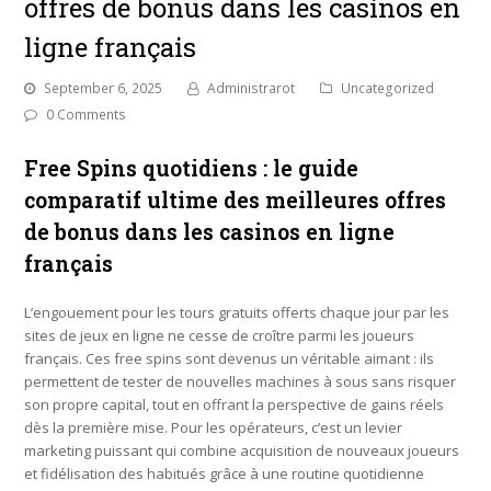
offres de bonus dans les casinos en
ligne français
September 6, 2025
Administrarot
Uncategorized
0 Comments
Free Spins quotidiens : le guide
comparatif ultime des meilleures offres
de bonus dans les casinos en ligne
français
L’engouement pour les tours gratuits offerts chaque jour par les
sites de jeux en ligne ne cesse de croître parmi les joueurs
français. Ces free spins sont devenus un véritable aimant : ils
permettent de tester de nouvelles machines à sous sans risquer
son propre capital, tout en offrant la perspective de gains réels
dès la première mise. Pour les opérateurs, c’est un levier
marketing puissant qui combine acquisition de nouveaux joueurs
et fidélisation des habitués grâce à une routine quotidienne