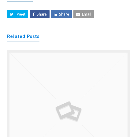
Tweet
Share
Share
Email
Related Posts