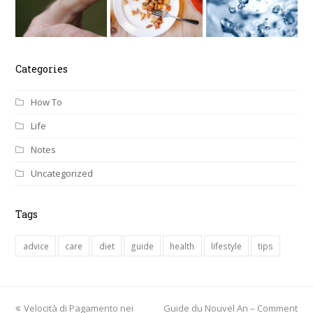
Categories
How To
Life
Notes
Uncategorized
Tags
advice
care
diet
guide
health
lifestyle
tips
previous
next
Velocità di Pagamento nei
Guide du Nouvel An – Comment