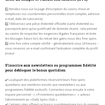
1️⃣ Rendez‑vous sur la page d’inscription du casino choisi et
remplissez vos coordonnées personnelles (nom complet, adresse
e‑mail, date de naissance).
2️⃣ Téléversez une pièce d’identité officielle (carte d’identité ou
passeport) ainsi qu’un justificatif de domicile récent ; cela permet
au casino de respecter les exigences légales françaises et évite
les blocages futurs lors du retrait des gains issus des free spins.
3️⃣ Une fois votre compte vérifié – généralement sous 24 heures –
vous recevrez un e‑mail confirmant l’activation complète du profil
joueur.
S’inscrire aux newsletters ou programmes fidélité
pour débloquer le bonus quotidien
✔️ La plupart des plateformes réservent leurs free spins
quotidiens aux membres inscrits aux newsletters ou aux
programmes fidélité exclusifs. Connectez‑vous ensuite à votre
espace personnel → « Promotions quotidiennes » → activez
l’abonnement au « Daily Spins Club ».
✔️ Certains sites offrent un bonus supplémentaire lors du premier