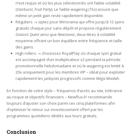
n’est requis et où les jeux sélectionnés ont faible volatilité
(
Starburst
,
Fruit Party
). Le faible wagering (15x) assure que
même un petit gain reste rapidement disponible.
Réguliers → optez pour Winorama qui offre jusqu’à 12 spins
gratuits chaque jour sans dépôt et propose régulièrement
Gonzo’s Quest
ainsi que
Reactoonz
, deux titres à volatilité
moyenne offrant un bon équilibre entre fréquence et taille
des gains.
High rollers → choisissez RoyalPlay où chaque spin gratuit
est accompagné d’un multiplicateur x2 pendant la période
promotionnelle hebdomadaire et où le wagering est limité à
20x uniquement pour les membres VIP – idéal pour exploiter
rapidement les jackpots progressifs comme
Mega Moolah
.
En fonction de votre style – fréquence d’accès au site, tolérance
au risque et objectifs financiers – Newflux.Fr recommande
toujours d’ajuster son choix parmi ces cinq plateformes afin
d’optimiser le retour sur investissement offert par les
programmes quotidiens dédiés aux tours gratuits.
Conclusion