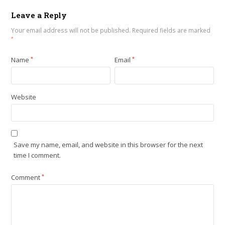
Leave a Reply
Your email address will not be published.
Required fields are marked
*
Name
*
Email
*
Website
Save my name, email, and website in this browser for the next
time I comment.
Comment
*