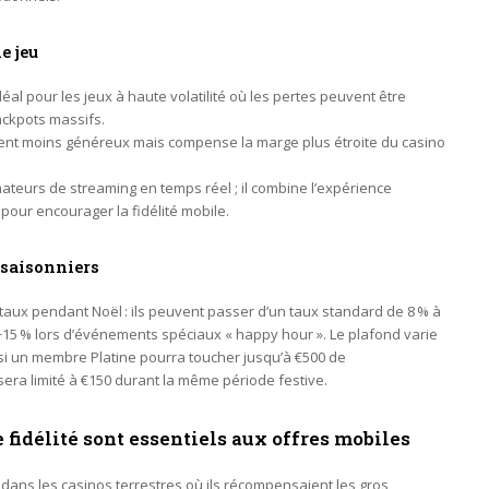
e jeu
al pour les jeux à haute volatilité où les pertes peuvent être
ackpots massifs.
vent moins généreux mais compense la marge plus étroite du casino
ateurs de streaming en temps réel ; il combine l’expérience
pour encourager la fidélité mobile.
 saisonniers
taux pendant Noël : ils peuvent passer d’un taux standard de 8 % à
 % lors d’événements spéciaux « happy hour ». Le plafond varie
insi un membre Platine pourra toucher jusqu’à €500 de
ra limité à €150 durant la même période festive.
 fidélité sont essentiels aux offres mobiles
dans les casinos terrestres où ils récompensaient les gros