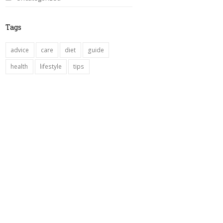
Tags
advice
care
diet
guide
health
lifestyle
tips