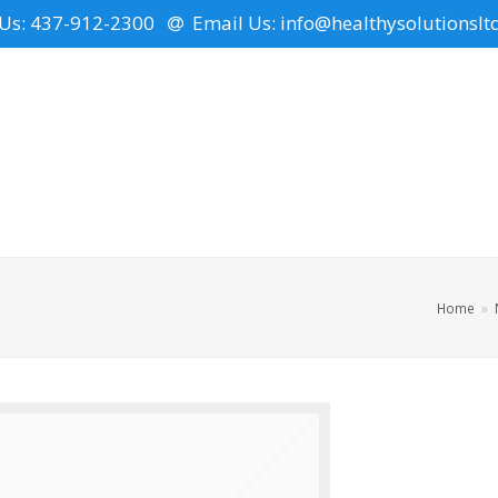
 Us: 437-912-2300
Email Us:
info@healthysolutionslt
Home
»