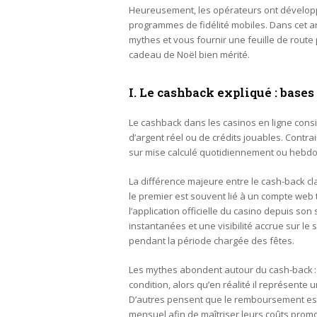
Heureusement, les opérateurs ont dévelop
programmes de fidélité mobiles. Dans cet ar
mythes et vous fournir une feuille de route
cadeau de Noël bien mérité.
I. Le cashback expliqué : base
Le cashback dans les casinos en ligne con
d’argent réel ou de crédits jouables. Contra
sur mise calculé quotidiennement ou hebdo
La différence majeure entre le cash‑back cl
le premier est souvent lié à un compte web t
l’application officielle du casino depuis so
instantanées et une visibilité accrue sur le
pendant la période chargée des fêtes.
Les mythes abondent autour du cash‑back : ce
condition, alors qu’en réalité il représent
D’autres pensent que le remboursement est i
mensuel afin de maîtriser leurs coûts promo