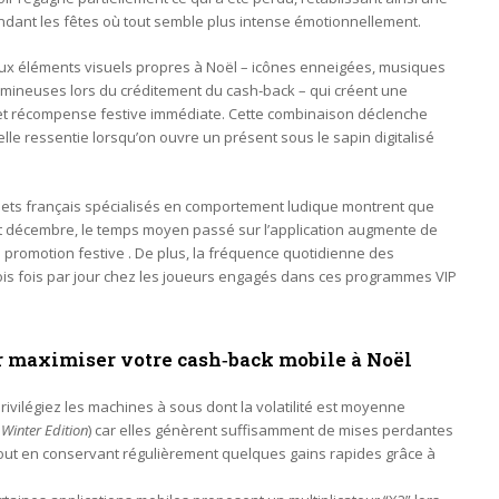
dant les fêtes où tout semble plus intense émotionnellement.
aux éléments visuels propres à Noël – icônes enneigées, musiques
lumineuses lors du créditement du cash‑back – qui créent une
e et récompense festive immédiate. Cette combinaison déclenche
lle ressentie lorsqu’on ouvre un présent sous le sapin digitalisé
ets français spécialisés en comportement ludique montrent que
nt décembre, le temps moyen passé sur l’application augmente de
promotion festive . De plus, la fréquence quotidienne des
is fois par jour chez les joueurs engagés dans ces programmes VIP
r maximiser votre cash‑back mobile à Noël
: privilégiez les machines à sous dont la volatilité est moyenne
Winter Edition
) car elles génèrent suffisamment de mises perdantes
out en conservant régulièrement quelques gains rapides grâce à