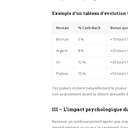
Exemple d’un tableau d’évolution 
Niveau
% Cash‑Back
Bonus qu
Bronze
5 %
+10 tours 
Argent
8 %
+20 tours 
Or
12 %
+30 tours 
Platine
15 %
+50 tours 
Ces paliers incitent naturellement le joueur 
son avancement avant la clôture annuelle 
III – L’impact psychologique d
Recevoir un remboursement après une mauv
immédiatement au joueur le sentiment d’avoi