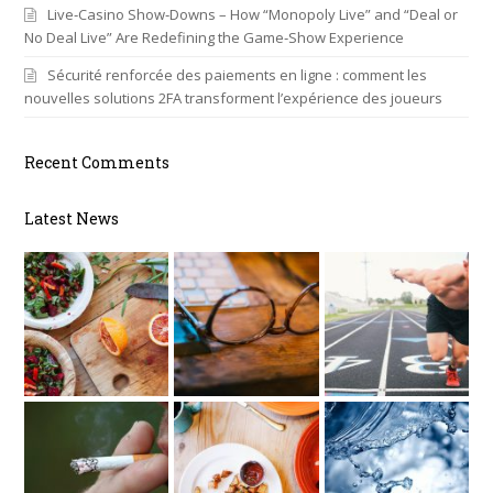
Live‑Casino Show‑Downs – How “Monopoly Live” and “Deal or
No Deal Live” Are Redefining the Game‑Show Experience
Sécurité renforcée des paiements en ligne : comment les
nouvelles solutions 2FA transforment l’expérience des joueurs
Recent Comments
Latest News