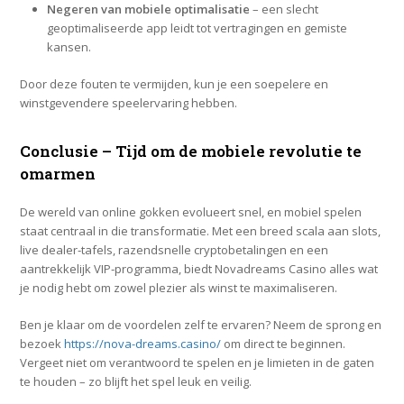
Negeren van mobiele optimalisatie
– een slecht
geoptimaliseerde app leidt tot vertragingen en gemiste
kansen.
Door deze fouten te vermijden, kun je een soepelere en
winstgevendere speelervaring hebben.
Conclusie – Tijd om de mobiele revolutie te
omarmen
De wereld van online gokken evolueert snel, en mobiel spelen
staat centraal in die transformatie. Met een breed scala aan slots,
live dealer‑tafels, razendsnelle cryptobetalingen en een
aantrekkelijk VIP‑programma, biedt Novadreams Casino alles wat
je nodig hebt om zowel plezier als winst te maximaliseren.
Ben je klaar om de voordelen zelf te ervaren? Neem de sprong en
bezoek
https://nova-dreams.casino/
om direct te beginnen.
Vergeet niet om verantwoord te spelen en je limieten in de gaten
te houden – zo blijft het spel leuk en veilig.