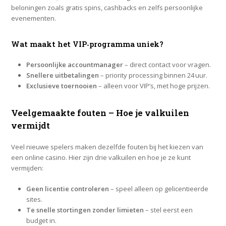
beloningen zoals gratis spins, cashbacks en zelfs persoonlijke
evenementen.
Wat maakt het VIP‑programma uniek?
Persoonlijke accountmanager
– direct contact voor vragen.
Snellere uitbetalingen
– priority processing binnen 24 uur.
Exclusieve toernooien
– alleen voor VIP’s, met hoge prijzen.
Veelgemaakte fouten – Hoe je valkuilen
vermijdt
Veel nieuwe spelers maken dezelfde fouten bij het kiezen van
een online casino. Hier zijn drie valkuilen en hoe je ze kunt
vermijden:
Geen licentie controleren
– speel alleen op gelicentieerde
sites.
Te snelle stortingen zonder limieten
– stel eerst een
budget in.