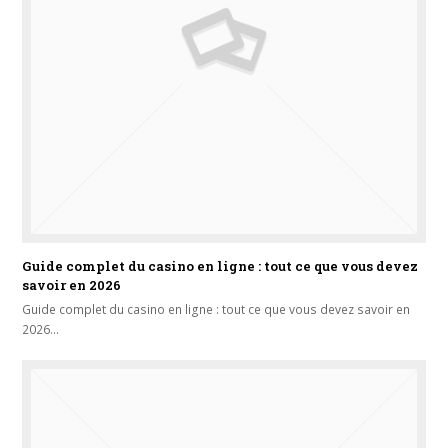
Guide complet du casino en ligne : tout ce que vous devez
savoir en 2026
Guide complet du casino en ligne : tout ce que vous devez savoir en
2026…