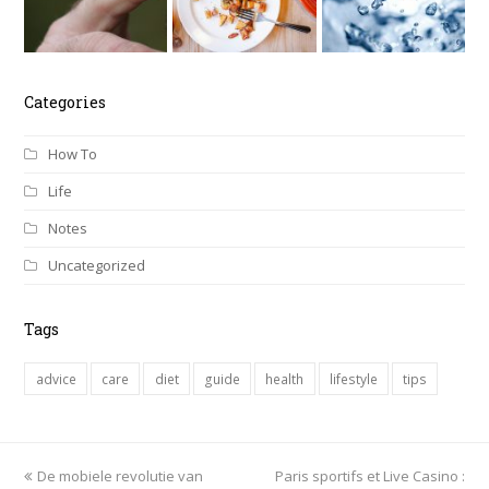
Categories
How To
Life
Notes
Uncategorized
Tags
advice
care
diet
guide
health
lifestyle
tips
previous
next
De mobiele revolutie van
Paris sportifs et Live Casino :