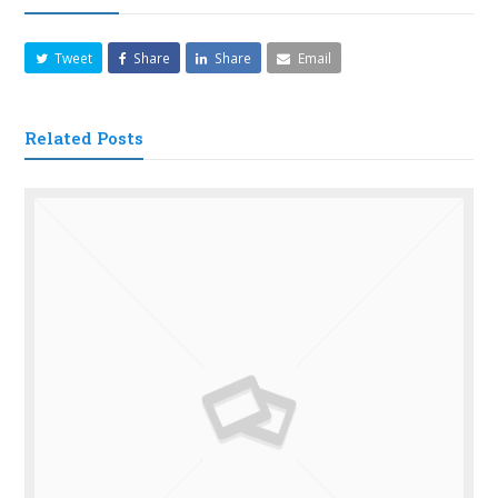
Tweet
Share
Share
Email
Related Posts