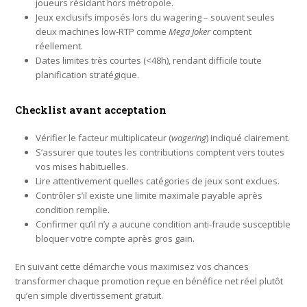
joueurs résidant hors métropole.
Jeux exclusifs imposés lors du wagering – souvent seules
deux machines low‑RTP comme
Mega Joker
comptent
réellement.
Dates limites très courtes (<48h), rendant difficile toute
planification stratégique.
Checklist avant acceptation
Vérifier le facteur multiplicateur (
wagering
) indiqué clairement.
S’assurer que toutes les contributions comptent vers toutes
vos mises habituelles.
Lire attentivement quelles catégories de jeux sont exclues.
Contrôler s’il existe une limite maximale payable après
condition remplie.
Confirmer qu’il n’y a aucune condition anti‑fraude susceptible
bloquer votre compte après gros gain.
En suivant cette démarche vous maximisez vos chances
transformer chaque promotion reçue en bénéfice net réel plutôt
qu’en simple divertissement gratuit.