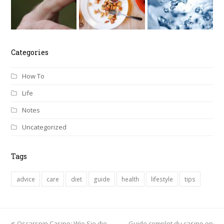
Categories
How To
Life
Notes
Uncategorized
Tags
advice
care
diet
guide
health
lifestyle
tips
previous
next
Oscarspin Casino: Wie Sie die
Guide complet du casino en