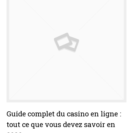
Guide complet du casino en ligne :
tout ce que vous devez savoir en