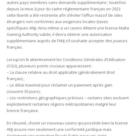
autres pays membres sans demande supplémentaire ; toutefois
depuis la mise à jour du cadre réglementaire français en 2023
cette liberté a été restreinte afin d’éviter l’afflux massif de sites
étrangers non conformes aux exigences locales (taxes
spécifiques ANJ). Ainsi même si un casino détient une licence Malta
Gaming Authority valide, il devra obtenir une autorisation
supplémentaire auprès de l’ANJ s’il souhaite accepter des joueurs
français.
Lorsqu’on lit attentivement les Conditions Générales d’Utilisation
(CGU), plusieurs points cruciaux apparaissent :
– La clause relative au droit applicable (généralement droit
français) ;
– Le délai maximal pour réclamer un paiement après gain
(souvent 30 jours) ;
– Les restrictions géographiques précises – certains sites excluent
explicitement certaines régions métropolitaines malgré leur
licence française.
En résumé, choisir un nouveau casino qui possède bien la licence
ANJ assure non seulement une conformité juridique mais
également une protection fiscale fiable pour vos gains.