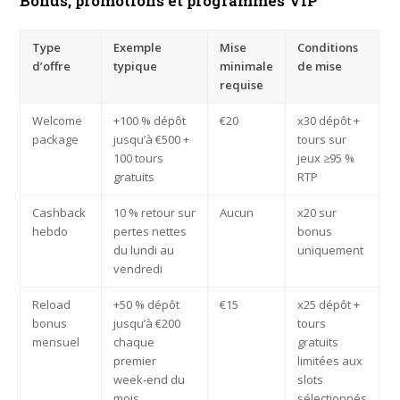
Bonus, promotions et programmes VIP
Type
Exemple
Mise
Conditions
d’offre
typique
minimale
de mise
requise
Welcome
+100 % dépôt
€20
x30 dépôt +
package
jusqu’à €500 +
tours sur
100 tours
jeux ≥95 %
gratuits
RTP
Cashback
10 % retour sur
Aucun
x20 sur
hebdo
pertes nettes
bonus
du lundi au
uniquement
vendredi
Reload
+50 % dépôt
€15
x25 dépôt +
bonus
jusqu’à €200
tours
mensuel
chaque
gratuits
premier
limitées aux
week‑end du
slots
mois
sélectionnés