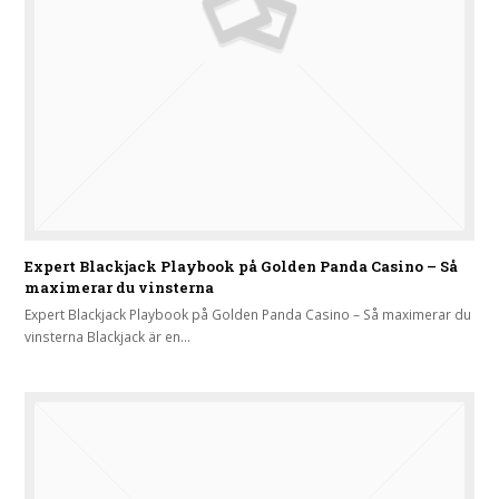
Expert Blackjack Playbook på Golden Panda Casino – Så
maximerar du vinsterna
Expert Blackjack Playbook på Golden Panda Casino – Så maximerar du
vinsterna Blackjack är en…