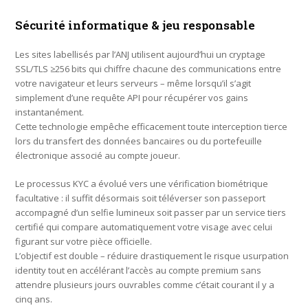
Sécurité informatique & jeu responsable
Les sites labellisés par l’ANJ utilisent aujourd’hui un cryptage
SSL/TLS ≥256 bits qui chiffre chacune des communications entre
votre navigateur et leurs serveurs – même lorsqu’il s’agit
simplement d’une requête API pour récupérer vos gains
instantanément.
Cette technologie empêche efficacement toute interception tierce
lors du transfert des données bancaires ou du portefeuille
électronique associé au compte joueur.
Le processus KYC a évolué vers une vérification biométrique
facultative : il suffit désormais soit téléverser son passeport
accompagné d’un selfie lumineux soit passer par un service tiers
certifié qui compare automatiquement votre visage avec celui
figurant sur votre pièce officielle.
L’objectif est double – réduire drastiquement le risque usurpation
identity tout en accélérant l’accès au compte premium sans
attendre plusieurs jours ouvrables comme c’était courant il y a
cinq ans.