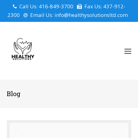
Call Us: 416-849-3700
Fax Us: 437-912-
2300
Email Us:
info@healthysolutionsltd.com
O
Mo
M
Blog