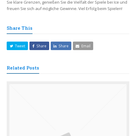
Sie klare Grenzen, genießen Sie die Vielfalt der Spiele bei Ice und
freuen Sie sich auf mögliche Gewinne. Viel Erfolg beim Spielen!
Share This
Tweet
Share
Share
Email
Related Posts