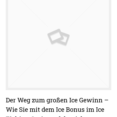
Der Weg zum großen Ice Gewinn –
Wie Sie mit dem Ice Bonus im Ice