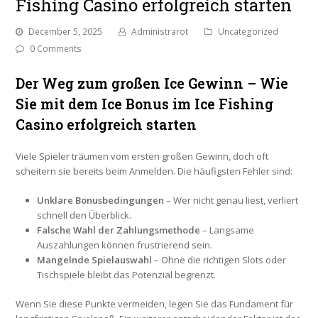
Fishing Casino erfolgreich starten
December 5, 2025
Administrarot
Uncategorized
0 Comments
Der Weg zum großen Ice Gewinn – Wie
Sie mit dem Ice Bonus im Ice Fishing
Casino erfolgreich starten
Viele Spieler träumen vom ersten großen Gewinn, doch oft
scheitern sie bereits beim Anmelden. Die häufigsten Fehler sind:
Unklare Bonusbedingungen
– Wer nicht genau liest, verliert
schnell den Überblick.
Falsche Wahl der Zahlungsmethode
– Langsame
Auszahlungen können frustrierend sein.
Mangelnde Spielauswahl
– Ohne die richtigen Slots oder
Tischspiele bleibt das Potenzial begrenzt.
Wenn Sie diese Punkte vermeiden, legen Sie das Fundament für