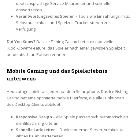
deutschsprachige Service‑Mitarbeiter und schnelle
Antwortzeiten.
Verantwortungsvolles Spielen
– Tools wie Einzahlungslimits,
Selbstausschluss und Spielzeit‑Tracker stehen zur
Verfügung.
Did You Know?
Das Ice Fishing Casino bietet ein spezielles
„Cool‑Down“-Feature, das Spieler nach einer gewissen Spielzeit
automatisch an Pausen erinnert.
Mobile Gaming und das Spielerlebnis
unterwegs
Heutzutage spielt fast jeder auf dem Smartphone. Das Ice Fishing
Casino hat eine optimierte mobile Plattform, die alle Funktionen
des Desktop‑Clients abbildet:
Responsive Design
– Alle Spiele passen sich automatisch an
die Bildschirmgröße an.
Schnelle Ladezeiten
– Dank moderner Server‑Architektur
gibt es kaum Wartezeiten.