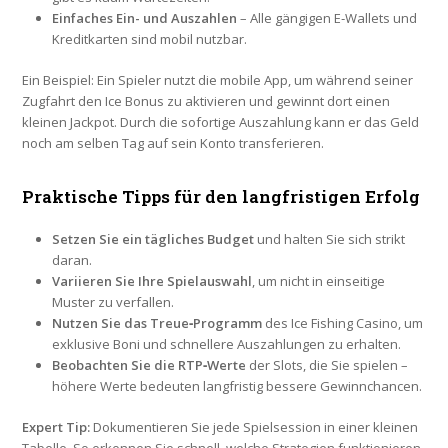
Einfaches Ein- und Auszahlen
– Alle gängigen E‑Wallets und
Kreditkarten sind mobil nutzbar.
Ein Beispiel: Ein Spieler nutzt die mobile App, um während seiner
Zugfahrt den Ice Bonus zu aktivieren und gewinnt dort einen
kleinen Jackpot. Durch die sofortige Auszahlung kann er das Geld
noch am selben Tag auf sein Konto transferieren.
Praktische Tipps für den langfristigen Erfolg
Setzen Sie ein tägliches Budget
und halten Sie sich strikt
daran.
Variieren Sie Ihre Spielauswahl
, um nicht in einseitige
Muster zu verfallen.
Nutzen Sie das Treue‑Programm
des Ice Fishing Casino, um
exklusive Boni und schnellere Auszahlungen zu erhalten.
Beobachten Sie die RTP‑Werte
der Slots, die Sie spielen –
höhere Werte bedeuten langfristig bessere Gewinnchancen.
Expert Tip:
Dokumentieren Sie jede Spielsession in einer kleinen