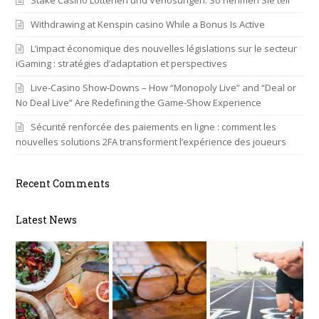
Stake Casino Lotterien und Verlosungen: So nehmen Sie teil
Withdrawing at Kenspin casino While a Bonus Is Active
L’impact économique des nouvelles législations sur le secteur
iGaming : stratégies d’adaptation et perspectives
Live‑Casino Show‑Downs – How “Monopoly Live” and “Deal or
No Deal Live” Are Redefining the Game‑Show Experience
Sécurité renforcée des paiements en ligne : comment les
nouvelles solutions 2FA transforment l’expérience des joueurs
Recent Comments
Latest News