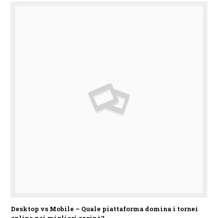
Desktop vs Mobile – Quale piattaforma domina i tornei
online nei migliori casinò?