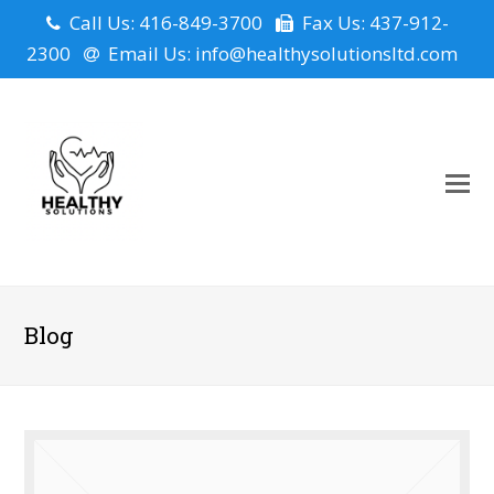
Call Us: 416-849-3700
Fax Us: 437-912-
2300
Email Us:
info@healthysolutionsltd.com
O
Mo
M
Blog