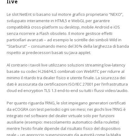
live
Le slot NetEnt si basano sul motore grafico proprietario “NEXO”,
sviluppato interamente in HTML5 e WebGL per garantire
compatibilità cross‑platform su desktop, mobile Android e iOS
senza ricorrere a Flash obsoleto. Il motore gestisce effetti
particellari avanzati – ad esempio le scintille dei simboli Wild in
“Starburst” – consumando meno del 30 % della larghezza di banda
rispetto ai predecessori basati su Java applet.
Al contrario i tavoli live utilizzano soluzioni streaming low‑latency
basate su codec H.264/HLS combinati con WebRTC per ridurre al
minimo il ritardo tra dealer fisico e utente finale. La sicurezza dei
dati è assicurata da certificazioni ISO/IEC 27001 per l’infrastruttura
cloud ed encryption TLS 1.3 end‑to‑end su tutti i flussi video/audio.
Per quanto riguarda l’RNG, le slot impiegano generatori certificati
da eCOGRA con test periodici ogni sei mesi; nei giochi live l’RNG è
integrato nel software del dealer virtuale solo per funzioni
ausiliarie (esempio: mescolamento automatico della roulette)
mentre l’esito finale dipende dal risultato fisico del dispositivo
reale – un approccio supervisionato da autorità come la Malta