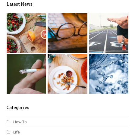
Latest News
Categories
How To
Life