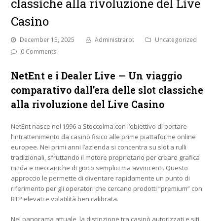
classiche alla rivoluzione del Live
Casino
December 15, 2025
Administrarot
Uncategorized
0 Comments
NetEnt e i Dealer Live — Un viaggio
comparativo dall’era delle slot classiche
alla rivoluzione del Live Casino
NetEnt nasce nel 1996 a Stoccolma con l’obiettivo di portare
l’intrattenimento da casinò fisico alle prime piattaforme online
europee. Nei primi anni l’azienda si concentra su slot a rulli
tradizionali, sfruttando il motore proprietario per creare grafica
nitida e meccaniche di gioco semplici ma avvincenti. Questo
approccio le permette di diventare rapidamente un punto di
riferimento per gli operatori che cercano prodotti “premium” con
RTP elevati e volatilità ben calibrata.
Nel panorama attuale, la distinzione tra casinò autorizzati e siti