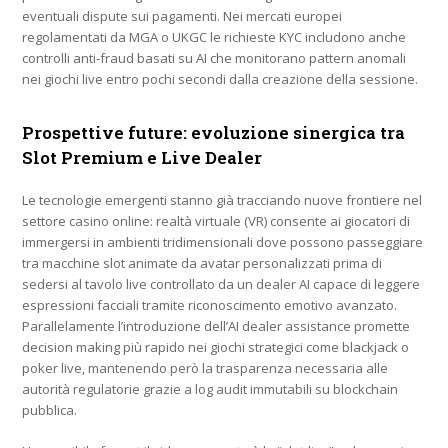
eventuali dispute sui pagamenti. Nei mercati europei
regolamentati da MGA o UKGC le richieste KYC includono anche
controlli anti‐fraud basati su AI che monitorano pattern anomali
nei giochi live entro pochi secondi dalla creazione della sessione.
Prospettive future: evoluzione sinergica tra
Slot Premium e Live Dealer
Le tecnologie emergenti stanno già tracciando nuove frontiere nel
settore casino online: realtà virtuale (VR) consente ai giocatori di
immergersi in ambienti tridimensionali dove possono passeggiare
tra macchine slot animate da avatar personalizzati prima di
sedersi al tavolo live controllato da un dealer AI capace di leggere
espressioni facciali tramite riconoscimento emotivo avanzato.
Parallelamente l’introduzione dell’AI dealer assistance promette
decision making più rapido nei giochi strategici come blackjack o
poker live, mantenendo però la trasparenza necessaria alle
autorità regulatorie grazie a log audit immutabili su blockchain
pubblica.​