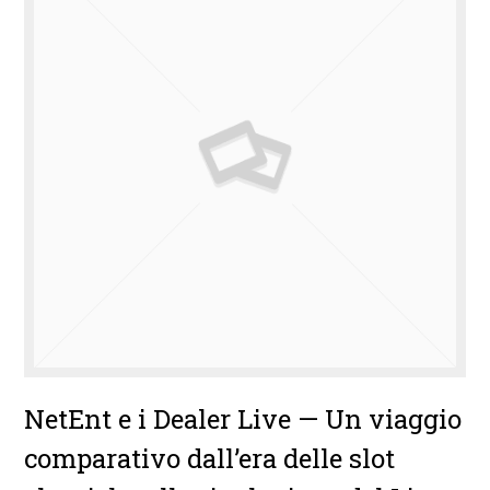
NetEnt e i Dealer Live — Un viaggio
comparativo dall’era delle slot