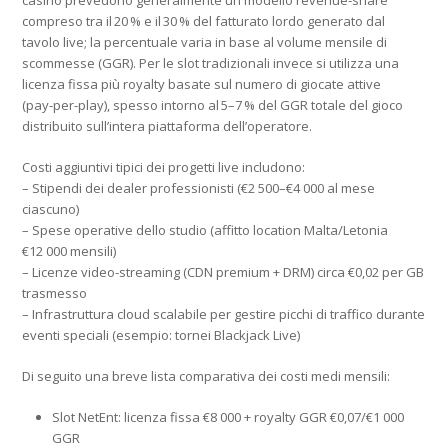
casino prevedono generalmente un modello revenue‑share
compreso tra il 20 % e il 30 % del fatturato lordo generato dal
tavolo live; la percentuale varia in base al volume mensile di
scommesse (GGR). Per le slot tradizionali invece si utilizza una
licenza fissa più royalty basate sul numero di giocate attive
(pay‑per‑play), spesso intorno al 5–7 % del GGR totale del gioco
distribuito sull’intera piattaforma dell’operatore.
Costi aggiuntivi tipici dei progetti live includono:
– Stipendi dei dealer professionisti (€2 500–€4 000 al mese
ciascuno)
– Spese operative dello studio (affitto location Malta/Letonia
€12 000 mensili)
– Licenze video‑streaming (CDN premium + DRM) circa €0,02 per GB
trasmesso
– Infrastruttura cloud scalabile per gestire picchi di traffico durante
eventi speciali (esempio: tornei Blackjack Live)
Di seguito una breve lista comparativa dei costi medi mensili:
Slot NetEnt: licenza fissa €8 000 + royalty GGR €0,07/€1 000
GGR