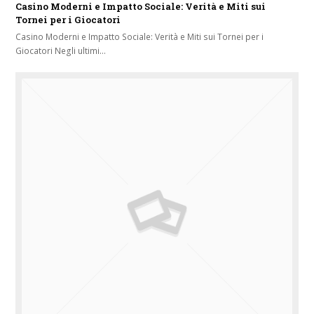
Casino Moderni e Impatto Sociale: Verità e Miti sui
Tornei per i Giocatori
Casino Moderni e Impatto Sociale: Verità e Miti sui Tornei per i
Giocatori Negli ultimi…