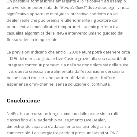
Un possibile format ibride emergente è lo “slot‑live”: ad esempio
una versione potenziata de
“Gonzo’s Quest”
dove dopo ogni vincita
significativa appare un mini‑gioco interattivo condotto da un
dealer reale che può premiare ulteriormente il giocatore con
bonus extra o moltiplicatori temporanei – un mix perfetto tra
casualità algoritmica della RNG e intervento umano guidato dal
flusso video in tempo reale.​
Le previsioni indicano che entro il 2030 NetEnt potrà detenere circa
il 15 % del mercato globale Live Casino grazie alla sua capacità di
integrare contenuti premium sia nella sezione slots sia nella suite
live; questa crescita sarà alimentata dall’espansione dei casino
online esteri che cercano partner affidabili capaci di offrire
esperienze omni‑channel senza soluzione di continuità.
Conclusione
NetEnt ha percorso un lungo cammino dalle prime slot a rulli
classici fino alla leadership nel segmento Live Dealer,
dimostrando capacità d’adattamento sia tecnologica sia
commerciale. La sinergia tra prodotti premium basati su RNG