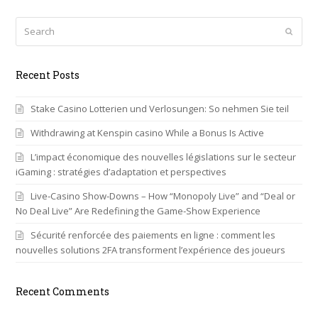
Search
Submi
Recent Posts
Stake Casino Lotterien und Verlosungen: So nehmen Sie teil
Withdrawing at Kenspin casino While a Bonus Is Active
L’impact économique des nouvelles législations sur le secteur
iGaming : stratégies d’adaptation et perspectives
Live‑Casino Show‑Downs – How “Monopoly Live” and “Deal or
No Deal Live” Are Redefining the Game‑Show Experience
Sécurité renforcée des paiements en ligne : comment les
nouvelles solutions 2FA transforment l’expérience des joueurs
Recent Comments