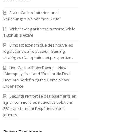
Stake Casino Lotterien und
Verlosungen: So nehmen Sie teil
Withdrawing at Kenspin casino While
a Bonus Is Active
L’impact économique des nouvelles
législations sur le secteur iGaming :
stratégies d’adaptation et perspectives
Live‑Casino Show‑Downs – How
“Monopoly Live” and “Deal or No Deal
Live” Are Redefining the Game‑Show
Experience
Sécurité renforcée des paiements en
ligne : comment les nouvelles solutions
2FA transforment l’expérience des
joueurs
Recent Comments