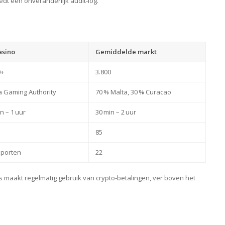
edt een onveranderlijk audit‑log.
asino
Gemiddelde markt
0+
3.800
a Gaming Authority
70 % Malta, 30 % Curacao
n – 1 uur
30 min – 2 uur
85
sporten
22
 maakt regelmatig gebruik van crypto‑betalingen, ver boven het