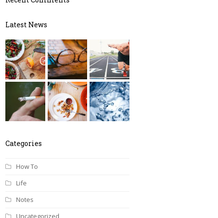
Latest News
Categories
How To
Life
Notes
Uncategorized