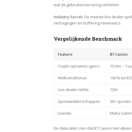
wat de gebruikerservaring verbetert.
Industry Secret:
De meeste live dealer spe
vertragingen en buffering minimaal is.
Vergelijkende Benchmark
Feature
B7 Casino
Crypto‑opnames (gem.)
15 min – 1 u
Welkomstbonus
100 % tot €2
Live dealer tafels
120+
Sportweddenschappen
30+ sporten
Licentie
Malta Gamin
De data laten zien dat B7 Casino niet allee