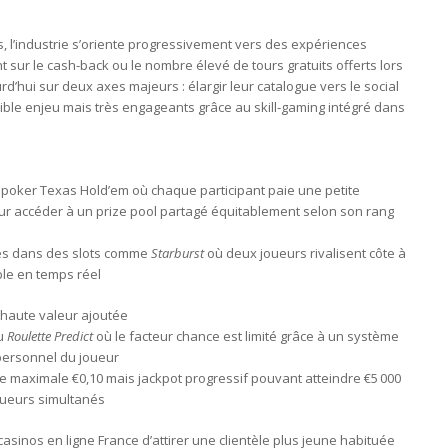
es, l’industrie s’oriente progressivement vers des expériences
sur le cash‑back ou le nombre élevé de tours gratuits offerts lors
rd’hui sur deux axes majeurs : élargir leur catalogue vers le social
ible enjeu mais très engageants grâce au skill‑gaming intégré dans
 poker Texas Hold’em où chaque participant paie une petite
pour accéder à un prize pool partagé équitablement selon son rang
rés dans des slots comme
Starburst
où deux joueurs rivalisent côte à
ble en temps réel
s haute valeur ajoutée
u
Roulette Predict
où le facteur chance est limité grâce à un système
 personnel du joueur
e maximale €0,10 mais jackpot progressif pouvant atteindre €5 000
joueurs simultanés
inos en ligne France d’attirer une clientèle plus jeune habituée