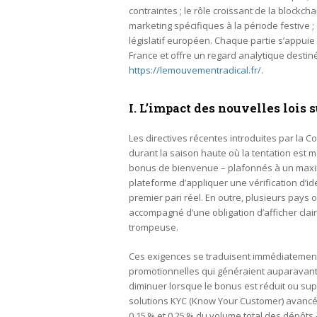
contraintes ; le rôle croissant de la blockc
marketing spécifiques à la période festive ;
législatif européen. Chaque partie s’appui
France et offre un regard analytique desti
https://lemouvementradical.fr/
.
I. L’impact des nouvelles lois
Les directives récentes introduites par la
durant la saison haute où la tentation est m
bonus de bienvenue – plafonnés à un maximu
plateforme d’appliquer une vérification d’id
premier pari réel. En outre, plusieurs pays o
accompagné d’une obligation d’afficher clai
trompeuse.
Ces exigences se traduisent immédiatement
promotionnelles qui généraient auparavant un
diminuer lorsque le bonus est réduit ou sup
solutions KYC (Know Your Customer) avancé
0,15 % et 0,25 % du volume total des dépôts