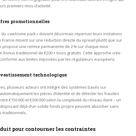
eurs premiers mois d’activité.
ffres promotionnelles
du « welcome pack » doivent désormais repenser leurs incitations
ne France misent sur une réduction directe du spread plutôt que sur
no propose une remise permanente de 2 % sur chaque mise
n bonus traditionnel de €200 + tours gratuits. Cette approche crée
 conforme aux limites imposées par les régulateurs européens.
investissement technologique
es, plusieurs acteurs ont intégré des systèmes basés sur
er automatiquement les pièces d’identité et de détecter les fraudes
entre €150 000 et €300 000 selon la complexité du réseau client – un
 disposant déjà d’un solide fonds propre peuvent absorber sans
 traditionnels.
oduit pour contourner les contraintes