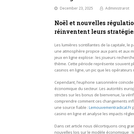
December 23, 2025
Administrarot
Noël et nouvelles régulatio
réinventent leurs stratégie
Les lumières scintillantes de la capitale, le
une atmosphère propice aux paris et aux mac
jeux en ligne explose : les joueurs recherch
thème. Cette période représente souvent plu
casinos en ligne, un pic que les opérateurs
Cependant, l’euphorie saisonnière coïncid
économique du secteur. Les autorités eur
strictes sur les bonus de bienvenue, la vérif
comprendre comment ces changements influen
une source fiable :
Lemouvementradical.Fr
p
casino en ligne et analyse les impacts réglem
Dans cet article nous décortiquons cinq gra
nouvelles lois sur le modèle économique ; l