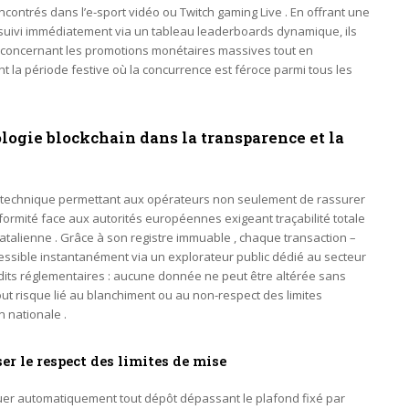
ncontrés dans l’e‑sport vidéo ou Twitch gaming Live . En offrant une
suivi immédiatement via un tableau leaderboards dynamique, ils
te concernant les promotions monétaires massives tout en
t la période festive où la concurrence est féroce parmi tous les
hnologie blockchain dans la transparence et la
er technique permettant aux opérateurs non seulement de rassurer
nformité face aux autorités européennes exigeant traçabilité totale
natalienne . Grâce à son registre immuable , chaque transaction –
ccessible instantanément via un explorateur public dédié au secteur
udits réglementaires : aucune donnée ne peut être altérée sans
tout risque lié au blanchiment ou au non‑respect des limites
n nationale .
er le respect des limites de mise
er automatiquement tout dépôt dépassant le plafond fixé par