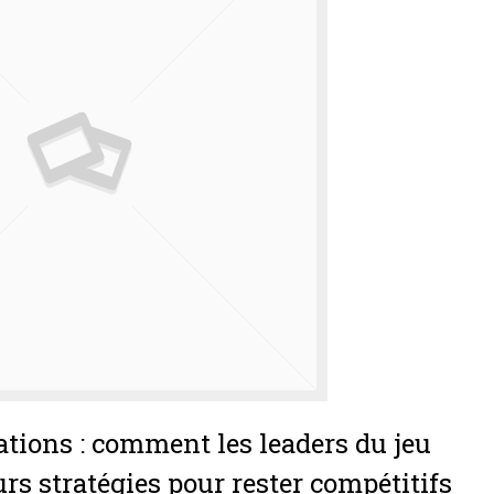
ations : comment les leaders du jeu
rs stratégies pour rester compétitifs