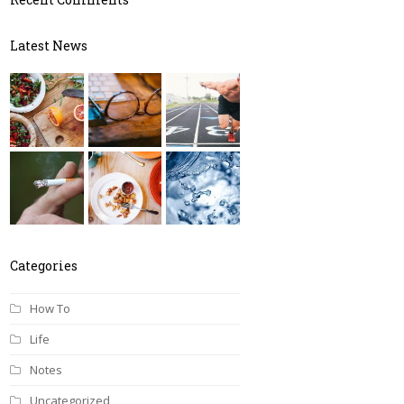
Latest News
Categories
How To
Life
Notes
Uncategorized