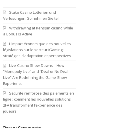
Stake Casino Lotterien und
Verlosungen: So nehmen Sie teil
Withdrawing at Kenspin casino While
a Bonus Is Active
L’impact économique des nouvelles
législations sur le secteur iGaming :
stratégies d’adaptation et perspectives
Live‑Casino Show‑Downs – How
“Monopoly Live” and “Deal or No Deal
Live” Are Redefining the Game‑Show
Experience
Sécurité renforcée des paiements en
ligne : comment les nouvelles solutions
2FA transforment l’expérience des
joueurs
Recent Comments