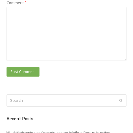
Comment
*
Search
Submi
Recent Posts
Withdrawing at Kenspin casino While a Bonus Is Active