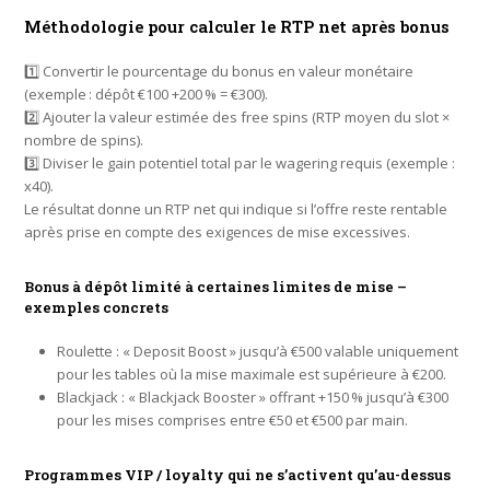
Méthodologie pour calculer le RTP net après bonus
1️⃣ Convertir le pourcentage du bonus en valeur monétaire
(exemple : dépôt €100 +200 % = €300).
2️⃣ Ajouter la valeur estimée des free spins (RTP moyen du slot ×
nombre de spins).
3️⃣ Diviser le gain potentiel total par le wagering requis (exemple :
x40).
Le résultat donne un RTP net qui indique si l’offre reste rentable
après prise en compte des exigences de mise excessives.
Bonus à dépôt limité à certaines limites de mise –
exemples concrets
Roulette : « Deposit Boost » jusqu’à €500 valable uniquement
pour les tables où la mise maximale est supérieure à €200.
Blackjack : « Blackjack Booster » offrant +150 % jusqu’à €300
pour les mises comprises entre €50 et €500 par main.
Programmes VIP / loyalty qui ne s’activent qu’au-dessus