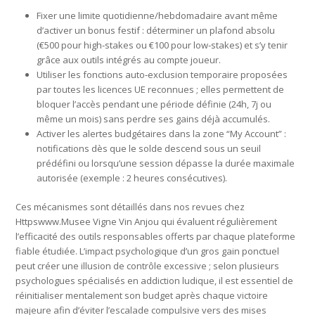
Fixer une limite quotidienne/hebdomadaire avant même
d’activer un bonus festif : déterminer un plafond absolu
(€500 pour high‑stakes ou €100 pour low‑stakes) et s’y tenir
grâce aux outils intégrés au compte joueur.
Utiliser les fonctions auto‑exclusion temporaire proposées
par toutes les licences UE reconnues ; elles permettent de
bloquer l’accès pendant une période définie (24h, 7j ou
même un mois) sans perdre ses gains déjà accumulés.
Activer les alertes budgétaires dans la zone “My Account” :
notifications dès que le solde descend sous un seuil
prédéfini ou lorsqu’une session dépasse la durée maximale
autorisée (exemple : 2 heures consécutives).
Ces mécanismes sont détaillés dans nos revues chez
Httpswww.Musee Vigne Vin Anjou qui évaluent régulièrement
l’efficacité des outils responsables offerts par chaque plateforme
fiable étudiée. L’impact psychologique d’un gros gain ponctuel
peut créer une illusion de contrôle excessive ; selon plusieurs
psychologues spécialisés en addiction ludique, il est essentiel de
réinitialiser mentalement son budget après chaque victoire
majeure afin d’éviter l’escalade compulsive vers des mises