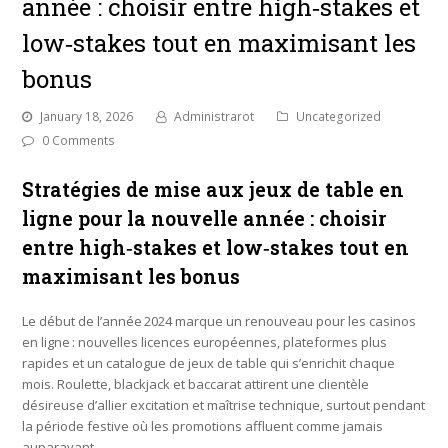
année : choisir entre high‑stakes et
low‑stakes tout en maximisant les
bonus
January 18, 2026
Administrarot
Uncategorized
0 Comments
Stratégies de mise aux jeux de table en
ligne pour la nouvelle année : choisir
entre high‑stakes et low‑stakes tout en
maximisant les bonus
Le début de l’année 2024 marque un renouveau pour les casinos
en ligne : nouvelles licences européennes, plateformes plus
rapides et un catalogue de jeux de table qui s’enrichit chaque
mois. Roulette, blackjack et baccarat attirent une clientèle
désireuse d’allier excitation et maîtrise technique, surtout pendant
la période festive où les promotions affluent comme jamais
auparavant.