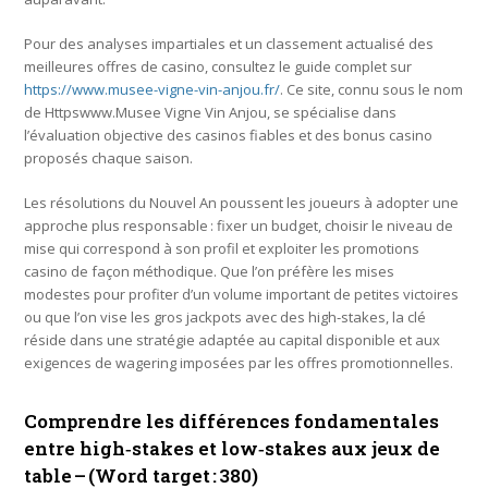
Pour des analyses impartiales et un classement actualisé des
meilleures offres de casino, consultez le guide complet sur
https://www.musee-vigne-vin-anjou.fr/
. Ce site, connu sous le nom
de Httpswww.Musee Vigne Vin Anjou, se spécialise dans
l’évaluation objective des casinos fiables et des bonus casino
proposés chaque saison.
Les résolutions du Nouvel An poussent les joueurs à adopter une
approche plus responsable : fixer un budget, choisir le niveau de
mise qui correspond à son profil et exploiter les promotions
casino de façon méthodique. Que l’on préfère les mises
modestes pour profiter d’un volume important de petites victoires
ou que l’on vise les gros jackpots avec des high‑stakes, la clé
réside dans une stratégie adaptée au capital disponible et aux
exigences de wagering imposées par les offres promotionnelles.
Comprendre les différences fondamentales
entre high‑stakes et low‑stakes aux jeux de
table – (Word target : 380)