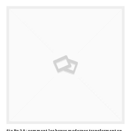
Sic Bo 2.0 : comment les bonus modernes transforment un