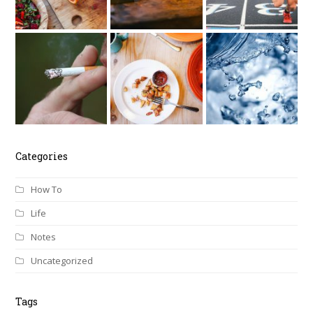
Categories
How To
Life
Notes
Uncategorized
Tags