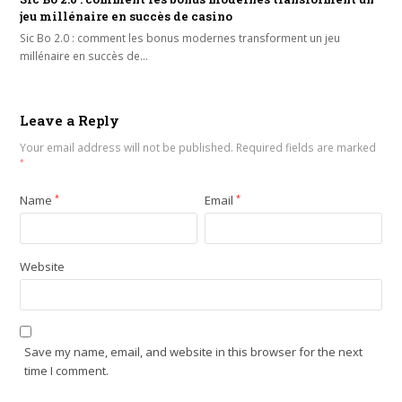
jeu millénaire en succès de casino
Sic Bo 2.0 : comment les bonus modernes transforment un jeu
millénaire en succès de…
Leave a Reply
Your email address will not be published.
Required fields are marked
*
Name
*
Email
*
Website
Save my name, email, and website in this browser for the next
time I comment.