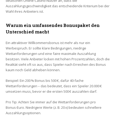
deutschen Online‑Casino‑Nutzer an, dass die
Auszahlungsgeschwindigkeit das entscheidende Kriterium bei der
Wahl ihres Anbieters ist.
Warum ein umfassendes Bonuspaket den
Unterschied macht
Ein attraktiver Willkommensbonus ist mehr als nur ein
Werbespruch. Er sollte klare Bedingungen, niedrige
Wettanforderungen und eine faire maximale Auszahlung
besitzen. Viele Anbieter locken mit hohen Prozentzahlen, doch die
Realität sieht oft so aus, dass Spieler nach Erreichen des Bonus
kaum noch Geld abheben können.
Beispiel: Ein 200 % Bonus bis 500 €, dafür 40‑fache
Wettanforderungen – das bedeutet, dass ein Spieler 20.000 €
umsetzen muss, bevor er die ersten 500 € auszahlen darf.
Pro Tip: Achten Sie immer auf die Wettanforderungen pro
Bonus‑Euro. Niedrigere Werte (z. B. 20 x) bedeuten schnellere
Auszahlungsoptionen.