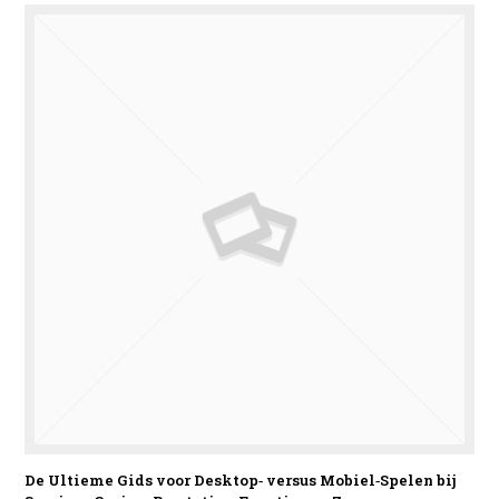
De Ultieme Gids voor Desktop‑ versus Mobiel‑Spelen bij