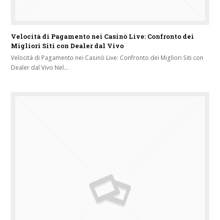
Velocità di Pagamento nei Casinò Live: Confronto dei
Migliori Siti con Dealer dal Vivo
Velocità di Pagamento nei Casinò Live: Confronto dei Migliori Siti con
Dealer dal Vivo Nel…