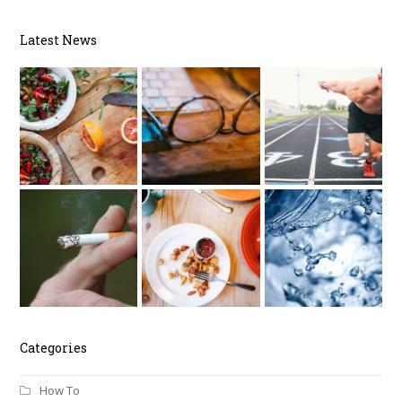
Latest News
Categories
How To