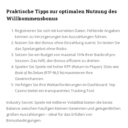
Praktische Tipps zur optimalen Nutzung des
Willkommensbonus
Registrieren Sie sich mit korrekten Daten. Fehlende Angaben
können zu Verzögerungen bei Auszahlungen führen.
Nutzen Sie den Bonus ohne Einzahlung zuerst. So testen Sie
das Spielangebot ohne Risiko.
Setzen Sie ein Budget von maximal 10 % Ihrer Bankroll pro
Session. Das hilft, den Bonus effizient zu drehen.
Spielen Sie Spiele mit hoher RTP (Return to Player). Slots wie
Book of Ra Deluxe
(RTP 96,5 %) maximieren Ihre
Gewinnchancen.
Verfolgen Sie Ihre Wettanforderungen im Dashboard. Yep
Casino bietet ein transparentes Tracking‑Tool.
Industry Secret: Spiele mit mittlerer Volatilität bieten die beste
Balance zwischen häufigen kleinen Gewinnen und gelegentlichen
großen Auszahlungen – ideal für das Erfüllen von
Bonusbedingungen.