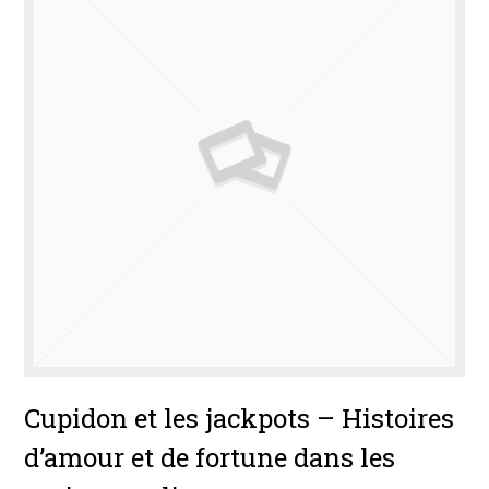
Cupidon et les jackpots – Histoires
d’amour et de fortune dans les