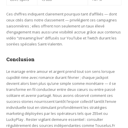
Ces chiffres indiquent clairement pourquoi tant d’affiliés — dont
ceux cités dans notre classement — privilégient ces campagnes
saisonnières ; elles offrent non seulement un taux élevé
d’engagement mais aussi une visibilité accrue grâce aux contenus
vidéo “streaming live” diffusés sur YouTube et Twitch durant les
soirées spéciales Saint‑Valentin.
Conclusion
Le mariage entre amour et argent prend tout son sens lorsque
cupidité rime avec romance durant février ; chaque jackpot
devient alors bien plus qu’une simple somme monétaire — il se
transforme en fil conducteur entre deux cœurs ou entre passé
solitaire et avenir partagé. Nous avons observé comment ces
success‑stories nourrissent tantôt l’espoir collectif tantôt l’envie
individuelle tout en stimulant profondément les stratégies
marketing déployées par les opérateurs tels que ZEbet ou
LuckyPlay . Rester vigilant demeure essentiel : consulter
régulièrement des sources indépendantes comme Touselus.Fr