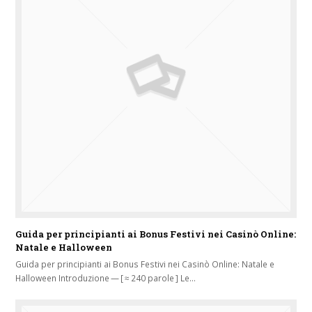
Guida per principianti ai Bonus Festivi nei Casinò Online:
Natale e Halloween
Guida per principianti ai Bonus Festivi nei Casinò Online: Natale e
Halloween Introduzione — [ ≈ 240 parole ] Le…