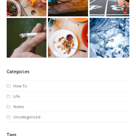
Categories
How To
Life
Notes
Uncategorized
Tags