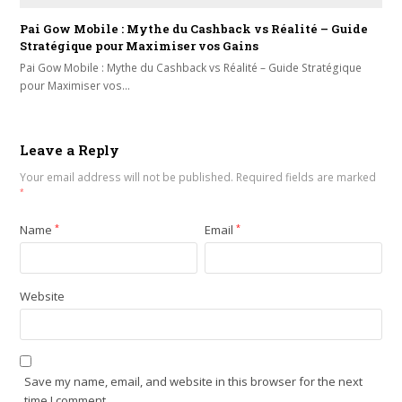
Pai Gow Mobile : Mythe du Cashback vs Réalité – Guide
Stratégique pour Maximiser vos Gains
Pai Gow Mobile : Mythe du Cashback vs Réalité – Guide Stratégique
pour Maximiser vos…
Leave a Reply
Your email address will not be published.
Required fields are marked
*
Name
*
Email
*
Website
Save my name, email, and website in this browser for the next
time I comment.