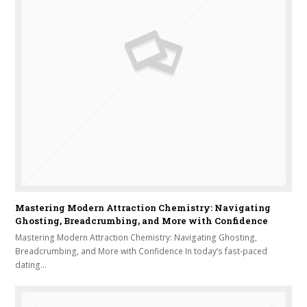
Mastering Modern Attraction Chemistry: Navigating
Ghosting, Breadcrumbing, and More with Confidence
Mastering Modern Attraction Chemistry: Navigating Ghosting,
Breadcrumbing, and More with Confidence In today’s fast‑paced
dating…