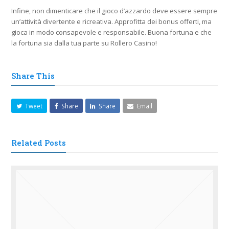
Infine, non dimenticare che il gioco d’azzardo deve essere sempre
un’attività divertente e ricreativa. Approfitta dei bonus offerti, ma
gioca in modo consapevole e responsabile. Buona fortuna e che
la fortuna sia dalla tua parte su Rollero Casino!
Share This
Tweet
Share
Share
Email
Related Posts