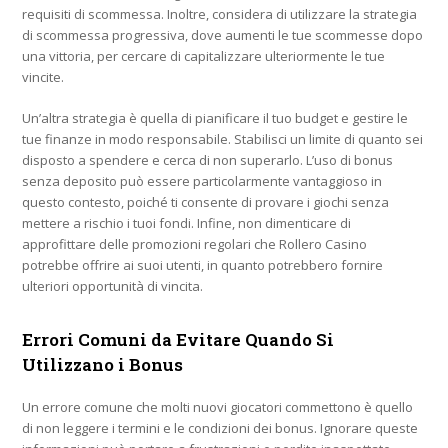
requisiti di scommessa. Inoltre, considera di utilizzare la strategia
di scommessa progressiva, dove aumenti le tue scommesse dopo
una vittoria, per cercare di capitalizzare ulteriormente le tue
vincite.
Un’altra strategia è quella di pianificare il tuo budget e gestire le
tue finanze in modo responsabile. Stabilisci un limite di quanto sei
disposto a spendere e cerca di non superarlo. L’uso di bonus
senza deposito può essere particolarmente vantaggioso in
questo contesto, poiché ti consente di provare i giochi senza
mettere a rischio i tuoi fondi. Infine, non dimenticare di
approfittare delle promozioni regolari che Rollero Casino
potrebbe offrire ai suoi utenti, in quanto potrebbero fornire
ulteriori opportunità di vincita.
Errori Comuni da Evitare Quando Si
Utilizzano i Bonus
Un errore comune che molti nuovi giocatori commettono è quello
di non leggere i termini e le condizioni dei bonus. Ignorare queste