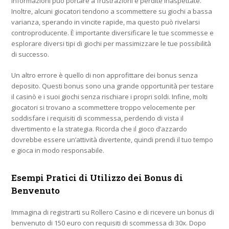
informazioni può portare a frustrazioni e perdite inaspettate.
Inoltre, alcuni giocatori tendono a scommettere su giochi a bassa
varianza, sperando in vincite rapide, ma questo può rivelarsi
controproducente. È importante diversificare le tue scommesse e
esplorare diversi tipi di giochi per massimizzare le tue possibilità
di successo.
Un altro errore è quello di non approfittare dei bonus senza
deposito. Questi bonus sono una grande opportunità per testare
il casinò e i suoi giochi senza rischiare i propri soldi. Infine, molti
giocatori si trovano a scommettere troppo velocemente per
soddisfare i requisiti di scommessa, perdendo di vista il
divertimento e la strategia. Ricorda che il gioco d’azzardo
dovrebbe essere un’attività divertente, quindi prendi il tuo tempo
e gioca in modo responsabile.
Esempi Pratici di Utilizzo dei Bonus di
Benvenuto
Immagina di registrarti su Rollero Casino e di ricevere un bonus di
benvenuto di 150 euro con requisiti di scommessa di 30x. Dopo