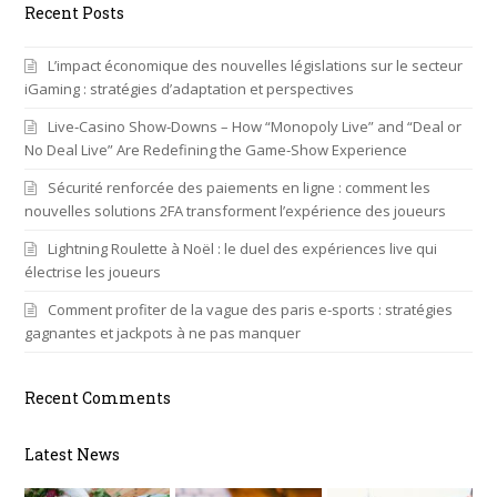
Recent Posts
L’impact économique des nouvelles législations sur le secteur
iGaming : stratégies d’adaptation et perspectives
Live‑Casino Show‑Downs – How “Monopoly Live” and “Deal or
No Deal Live” Are Redefining the Game‑Show Experience
Sécurité renforcée des paiements en ligne : comment les
nouvelles solutions 2FA transforment l’expérience des joueurs
Lightning Roulette à Noël : le duel des expériences live qui
électrise les joueurs
Comment profiter de la vague des paris e‑sports : stratégies
gagnantes et jackpots à ne pas manquer
Recent Comments
Latest News