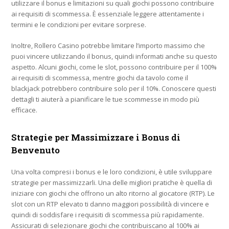
utilizzare il bonus e limitazioni su quali giochi possono contribuire
ai requisiti di scommessa. È essenziale leggere attentamente i
termini e le condizioni per evitare sorprese.
Inoltre, Rollero Casino potrebbe limitare l’importo massimo che
puoi vincere utilizzando il bonus, quindi informati anche su questo
aspetto. Alcuni giochi, come le slot, possono contribuire per il 100%
ai requisiti di scommessa, mentre giochi da tavolo come il
blackjack potrebbero contribuire solo per il 10%. Conoscere questi
dettagli ti aiuterà a pianificare le tue scommesse in modo più
efficace.
Strategie per Massimizzare i Bonus di
Benvenuto
Una volta compresi i bonus e le loro condizioni, è utile sviluppare
strategie per massimizzarli. Una delle migliori pratiche è quella di
iniziare con giochi che offrono un alto ritorno al giocatore (RTP). Le
slot con un RTP elevato ti danno maggiori possibilità di vincere e
quindi di soddisfare i requisiti di scommessa più rapidamente.
Assicurati di selezionare giochi che contribuiscano al 100% ai