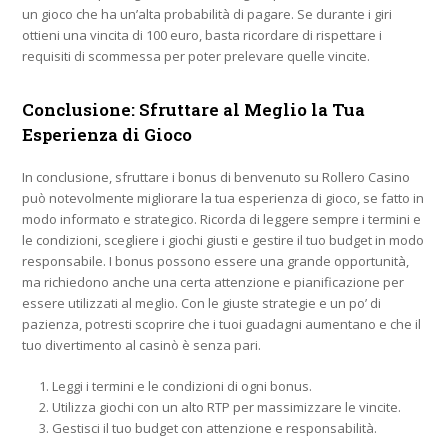
un gioco che ha un’alta probabilità di pagare. Se durante i giri
ottieni una vincita di 100 euro, basta ricordare di rispettare i
requisiti di scommessa per poter prelevare quelle vincite.
Conclusione: Sfruttare al Meglio la Tua
Esperienza di Gioco
In conclusione, sfruttare i bonus di benvenuto su Rollero Casino
può notevolmente migliorare la tua esperienza di gioco, se fatto in
modo informato e strategico. Ricorda di leggere sempre i termini e
le condizioni, scegliere i giochi giusti e gestire il tuo budget in modo
responsabile. I bonus possono essere una grande opportunità,
ma richiedono anche una certa attenzione e pianificazione per
essere utilizzati al meglio. Con le giuste strategie e un po’ di
pazienza, potresti scoprire che i tuoi guadagni aumentano e che il
tuo divertimento al casinò è senza pari.
Leggi i termini e le condizioni di ogni bonus.
Utilizza giochi con un alto RTP per massimizzare le vincite.
Gestisci il tuo budget con attenzione e responsabilità.