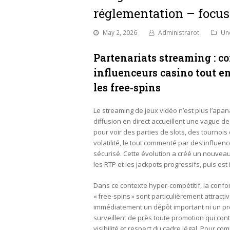
réglementation – focus 
May 2, 2026
Administrarot
Un
Partenariats streaming : co
influenceurs casino tout e
les free‑spins
Le streaming de jeux vidéo n’est plus l’apan
diffusion en direct accueillent une vague 
pour voir des parties de slots, des tourno
volatilité, le tout commenté par des influe
sécurisé. Cette évolution a créé un nouveau 
les RTP et les jackpots progressifs, puis est
Dans ce contexte hyper‑compétitif, la confor
« free‑spins » sont particulièrement attracti
immédiatement un dépôt important ni un pr
surveillent de près toute promotion qui contou
visibilité et respect du cadre légal. Pour co