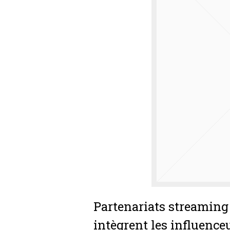
Partenariats streaming 
intègrent les influence