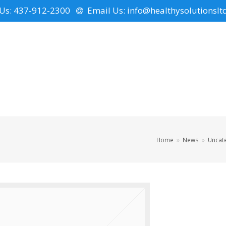
 Us: 437-912-2300
Email Us:
info@healthysolutionslt
Home
»
News
»
Uncat