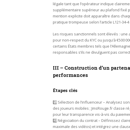
légale tant que l’opérateur indique claireme
supplémentaire supérieur au plafond fixé pa
mention explicite doit apparaître dans chaq
pratique trompeuse selon l’article L121‑34‑4
Les risques sanctionnels sont élevés : une 
pour non‑respect du KYC ou jusqu’à €500 0
certains États membres tels que l’Allemagn
responsables s’ils ne divulguent pas corre
III – Construction d’un parten
performances
Étapes clés
1️⃣ Sélection de l’influenceur – Analysez s
des joueurs mobiles ; JmsRouge.fr classe r
pour leur transparence vis‑à‑vis du paiemen
2️⃣ Négociation du contrat – Définissez cla
maximale des vidéos) et intégrez une clause