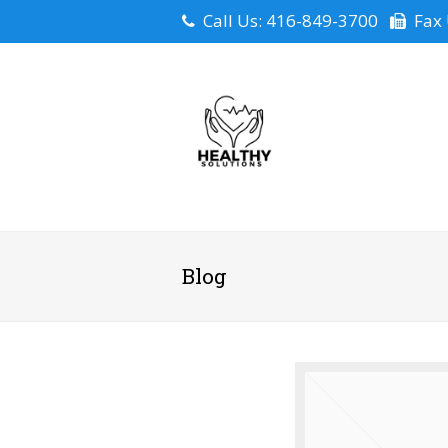
Call Us: 416-849-3700
Fax
Blog