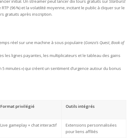
ier initial. Un streamer peut lancer dix tours gratuits sur
Starburst
P (96 %) et la volatilité moyenne, incitant le public à cliquer sur le
rs gratuits après inscription.
 temps réel sur une machine à sous populaire (
Gonzo’s Quest
,
Book of
les lignes payantes, les multiplicateurs et le tableau des gains
n 5 minutes ») qui créent un sentiment d’urgence autour du bonus
Format privilégié
Outils intégrés
Live gameplay + chat interactif
Extensions personnalisées
pour liens affiliés