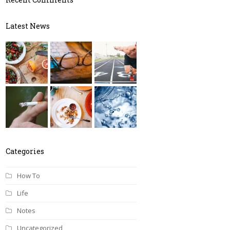
Latest News
Categories
How To
Life
Notes
Uncategorized