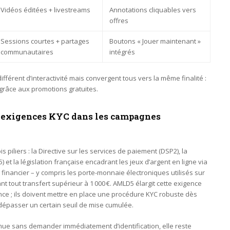
Vidéos éditées + livestreams
Annotations cliquables vers
offres
Sessions courtes + partages
Boutons « Jouer maintenant »
communautaires
intégrés
ifférent d’interactivité mais convergent tous vers la même finalité :
 grâce aux promotions gratuites.
et exigences KYC dans les campagnes
s piliers : la Directive sur les services de paiement (DSP2), la
 et la législation française encadrant les jeux d’argent en ligne via
 financier – y compris les porte-monnaie électroniques utilisés sur
avant tout transfert supérieur à 1 000 €. AMLD5 élargit cette exigence
tance ; ils doivent mettre en place une procédure KYC robuste dès
 dépasser un certain seuil de mise cumulée.
omue sans demander immédiatement d’identification, elle reste