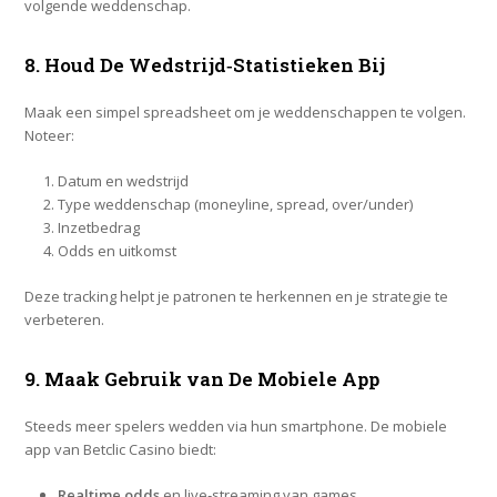
volgende weddenschap.
8. Houd De Wedstrijd‑Statistieken Bij
Maak een simpel spreadsheet om je weddenschappen te volgen.
Noteer:
Datum en wedstrijd
Type weddenschap (moneyline, spread, over/under)
Inzetbedrag
Odds en uitkomst
Deze tracking helpt je patronen te herkennen en je strategie te
verbeteren.
9. Maak Gebruik van De Mobiele App
Steeds meer spelers wedden via hun smartphone. De mobiele
app van Betclic Casino biedt:
Realtime odds
en live‑streaming van games.