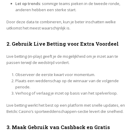
Let op trends
: sommige teams pieken in de tweede ronde,
anderen hebben een sterke start.
Door deze data te combineren, kun je beter inschatten welke
uitkomst het meest waarschijnlijk is.
2. Gebruik Live Betting voor Extra Voordeel
Live betting (in‑play) geeft je de mogelijkheid om je inzet aan te
passen terwijl de wedstrijd vordert.
Observeer de eerste kwart voor momentum.
Plaats een weddenschap op de winnaar van de volgende
periode.
Verhoog of verlaag je inzet op basis van het spelverloop.
Live betting werkt het best op een platform met snelle updates, en
Betclic Casino’s sportweddenschappen‑sectie levert die snelheid.
3. Maak Gebruik van Cashback en Gratis