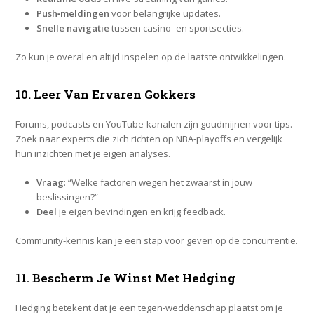
Push‑meldingen
voor belangrijke updates.
Snelle navigatie
tussen casino‑ en sportsecties.
Zo kun je overal en altijd inspelen op de laatste ontwikkelingen.
10. Leer Van Ervaren Gokkers
Forums, podcasts en YouTube‑kanalen zijn goudmijnen voor tips.
Zoek naar experts die zich richten op NBA‑playoffs en vergelijk
hun inzichten met je eigen analyses.
Vraag
: “Welke factoren wegen het zwaarst in jouw
beslissingen?”
Deel
je eigen bevindingen en krijg feedback.
Community‑kennis kan je een stap voor geven op de concurrentie.
11. Bescherm Je Winst Met Hedging
Hedging betekent dat je een tegen‑weddenschap plaatst om je