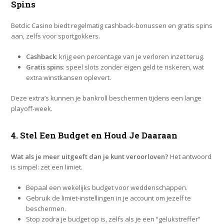
Spins
Betclic Casino biedt regelmatig cashback‑bonussen en gratis spins
aan, zelfs voor sportgokkers.
Cashback
: krijg een percentage van je verloren inzet terug.
Gratis spins
: speel slots zonder eigen geld te riskeren, wat
extra winstkansen oplevert.
Deze extra’s kunnen je bankroll beschermen tijdens een lange
playoff‑week.
4. Stel Een Budget en Houd Je Daaraan
Wat als je meer uitgeeft dan je kunt veroorloven?
Het antwoord
is simpel: zet een limiet.
Bepaal een wekelijks budget voor weddenschappen.
Gebruik de limiet‑instellingen in je account om jezelf te
beschermen.
Stop zodra je budget op is, zelfs als je een “gelukstreffer”