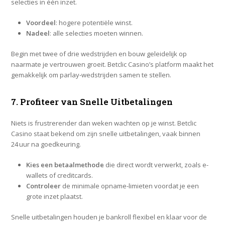
selecties in één inzet.
Voordeel
: hogere potentiële winst.
Nadeel
: alle selecties moeten winnen.
Begin met twee of drie wedstrijden en bouw geleidelijk op
naarmate je vertrouwen groeit. Betclic Casino’s platform maakt het
gemakkelijk om parlay‑wedstrijden samen te stellen.
7. Profiteer van Snelle Uitbetalingen
Niets is frustrerender dan weken wachten op je winst. Betclic
Casino staat bekend om zijn snelle uitbetalingen, vaak binnen
24 uur na goedkeuring.
Kies een betaalmethode
die direct wordt verwerkt, zoals e-
wallets of creditcards.
Controleer
de minimale opname‑limieten voordat je een
grote inzet plaatst.
Snelle uitbetalingen houden je bankroll flexibel en klaar voor de