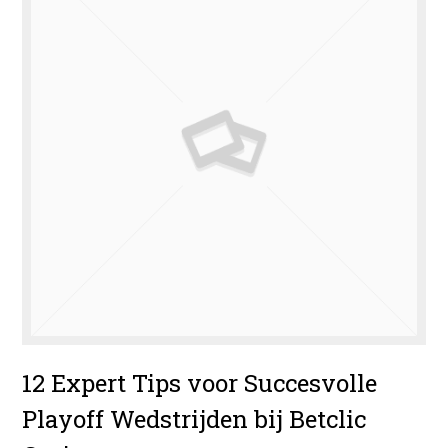
12 Expert Tips voor Succesvolle
Playoff Wedstrijden bij Betclic