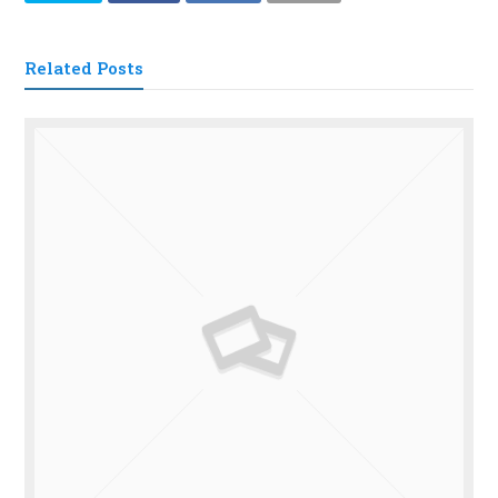
Related Posts