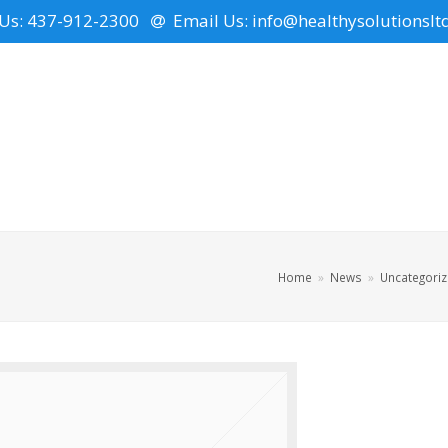
 Us: 437-912-2300
Email Us:
info@healthysolutionslt
Home
»
News
»
Uncategori