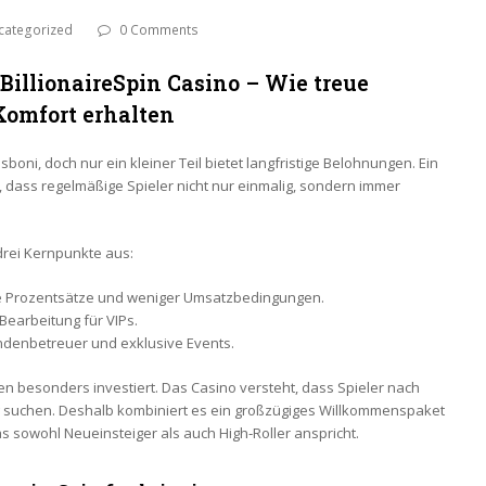
categorized
0 Comments
 BillionaireSpin Casino – Wie treue
Komfort erhalten
oni, doch nur ein kleiner Teil bietet langfristige Belohnungen. Ein
, dass regelmäßige Spieler nicht nur einmalig, sondern immer
drei Kernpunkte aus:
 Prozentsätze und weniger Umsatzbedingungen.
Bearbeitung für VIPs.
ndenbetreuer und exklusive Events.
hen besonders investiert. Das Casino versteht, dass Spieler nach
g suchen. Deshalb kombiniert es ein großzügiges Willkommenspaket
 sowohl Neueinsteiger als auch High‑Roller anspricht.