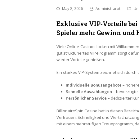
May 8, 2026
Administrarot
Un
Exklusive VIP‑Vorteile bei
Spieler mehr Gewinn und 
Viele Online‑Casinos locken mit Willkommensb
gut strukturiertes VIP‑Programm sorgt dafür
wieder Vorteile genießen.
Ein starkes VIP‑System zeichnet sich durch 
Individuelle Bonusangebote
– höhere
Schnelle Auszahlungen
– bevorzugte 
Persönlicher Service
– dedizierter Ku
BillionaireSpin Casino hat in diesen Bereic
Vertrauen, Schnelligkeit und Wertschätzun
mit einem mehrstufigen Treueprogramm, das