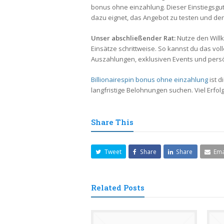
bonus ohne einzahlung. Dieser Einstiegsguts
dazu eignet, das Angebot zu testen und de
Unser abschließender Rat:
Nutze den Will
Einsätze schrittweise. So kannst du das v
Auszahlungen, exklusiven Events und persö
Billionairespin bonus ohne einzahlung
ist d
langfristige Belohnungen suchen. Viel Erfol
Share This
Tweet
Share
Share
Ema
Related Posts