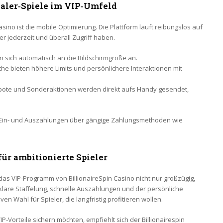
aler‑Spiele im VIP‑Umfeld
asino ist die mobile Optimierung. Die Plattform läuft reibungslos auf
r jederzeit und überall Zugriff haben.
n sich automatisch an die Bildschirmgröße an.
che bieten höhere Limits und persönlichere Interaktionen mit
bote und Sonderaktionen werden direkt aufs Handy gesendet,
e Ein- und Auszahlungen über gängige Zahlungsmethoden wie
ür ambitionierte Spieler
das VIP‑Programm von BillionaireSpin Casino nicht nur großzügig,
 klare Staffelung, schnelle Auszahlungen und der persönliche
en Wahl für Spieler, die langfristig profitieren wollen.
VIP‑Vorteile sichern möchten, empfiehlt sich der Billionairespin