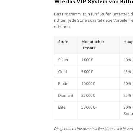
Wie das VIP‑System von Billi
Das Programm ist in fünf Stufen unterteilt,
richten. Jede Stufe schaltet neue Vorteile fr
erhöhen.
Stufe
Monatlicher
Haup
Umsatz
Silber
1 000 €
10 %
Gold
5 000 €
15 % 
Platin
10 000 €
20 %
Diamant
25 000 €
25 % 
Elite
50 000 €+
30 %
Bonu
Die genauen Umsatzschwellen können leicht varii