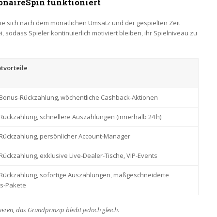
onaireSpin funktioniert
 die sich nach dem monatlichen Umsatz und der gespielten Zeit
ei, sodass Spieler kontinuierlich motiviert bleiben, ihr Spielniveau zu
tvorteile
 Bonus‑Rückzahlung, wöchentliche Cashback‑Aktionen
Rückzahlung, schnellere Auszahlungen (innerhalb 24 h)
 Rückzahlung, persönlicher Account‑Manager
Rückzahlung, exklusive Live‑Dealer‑Tische, VIP‑Events
 Rückzahlung, sofortige Auszahlungen, maßgeschneiderte
s‑Pakete
eren, das Grundprinzip bleibt jedoch gleich.