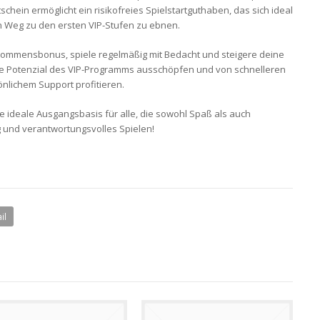
chein ermöglicht ein risikofreies Spielstartguthaben, das sich ideal
n Weg zu den ersten VIP‑Stufen zu ebnen.
kommensbonus, spiele regelmäßig mit Bedacht und steigere deine
olle Potenzial des VIP‑Programms ausschöpfen und von schnelleren
nlichem Support profitieren.
ie ideale Ausgangsbasis für alle, die sowohl Spaß als auch
g und verantwortungsvolles Spielen!
il