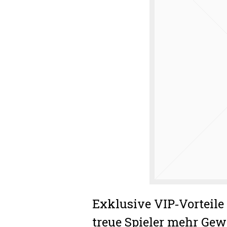
Exklusive VIP‑Vorteile 
treue Spieler mehr Ge