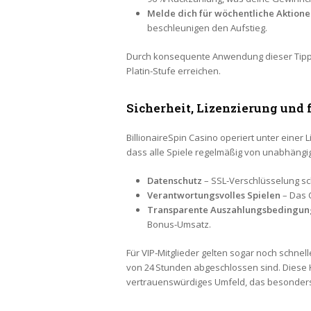
Melde dich für wöchentliche Aktione
beschleunigen den Aufstieg.
Durch konsequente Anwendung dieser Tipps
Platin‑Stufe erreichen.
Sicherheit, Lizenzierung und
BillionaireSpin Casino operiert unter einer 
dass alle Spiele regelmäßig von unabhängi
Datenschutz
– SSL‑Verschlüsselung sch
Verantwortungsvolles Spielen
– Das C
Transparente Auszahlungsbedingu
Bonus‑Umsatz.
Für VIP‑Mitglieder gelten sogar noch schne
von 24 Stunden abgeschlossen sind. Diese K
vertrauenswürdiges Umfeld, das besonders f