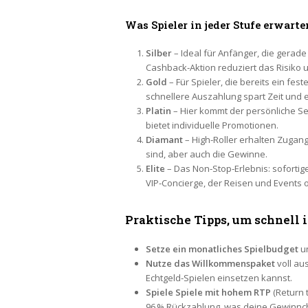
Was Spieler in jeder Stufe erwart
Silber
– Ideal für Anfänger, die gerade
Cashback‑Aktion reduziert das Risiko 
Gold
– Für Spieler, die bereits ein fe
schnellere Auszahlung spart Zeit und erh
Platin
– Hier kommt der persönliche Se
bietet individuelle Promotionen.
Diamant
– High‑Roller erhalten Zugang
sind, aber auch die Gewinne.
Elite
– Das Non‑Stop‑Erlebnis: soforti
VIP‑Concierge, der Reisen und Events o
Praktische Tipps, um schnell 
Setze ein monatliches Spielbudget
un
Nutze das Willkommenspaket
voll au
Echtgeld‑Spielen einsetzen kannst.
Spiele Spiele mit hohem RTP
(Return 
96 % Rückzahlung, was deine Gewinnc