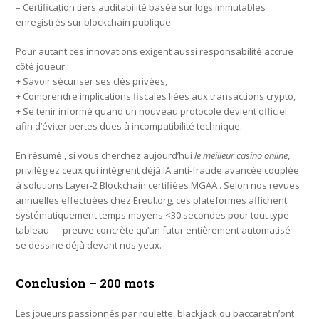
– Certification tiers auditabilité basée sur logs immutables
enregistrés sur blockchain publique.
Pour autant ces innovations exigent aussi responsabilité accrue
côté joueur :
+ Savoir sécuriser ses clés privées,
+ Comprendre implications fiscales liées aux transactions crypto,
+ Se tenir informé quand un nouveau protocole devient officiel
afin d’éviter pertes dues à incompatibilité technique.
En résumé , si vous cherchez aujourd’hui
le meilleur casino online
,
privilégiez ceux qui intègrent déjà IA anti-fraude avancée couplée
à solutions Layer‑2 Blockchain certifiées MGAA . Selon nos revues
annuelles effectuées chez Ereul.org, ces plateformes affichent
systématiquement temps moyens <​30 secondes pour tout type
tableau — preuve concrète qu’un futur entièrement automatisé
se dessine déjà devant nos yeux.
Conclusion – 200 mots
Les joueurs passionnés par roulette, blackjack ou baccarat n’ont