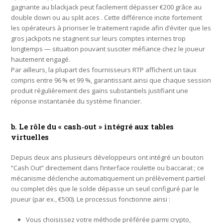
gagnante au blackjack peut facilement dépasser €200 grâce au
double down ou au split aces . Cette différence incite fortement
les opérateurs à prioriser le traitement rapide afin d’éviter que les
gros jackpots ne stagnent sur leurs comptes internes trop
longtemps — situation pouvant susciter méfiance chez le joueur
hautement engagé.
Par ailleurs, la plupart des fournisseurs RTP affichent un taux
compris entre 96 % et 99 %, garantissant ainsi que chaque session
produit régulièrement des gains substantiels justifiant une
réponse instantanée du système financier.
b. Le rôle du « cash‑out » intégré aux tables
virtuelles
Depuis deux ans plusieurs développeurs ont intégré un bouton
“Cash Out” directement dans l’interface roulette ou baccarat ; ce
mécanisme déclenche automatiquement un prélèvement partiel
ou complet dès que le solde dépasse un seuil configuré par le
joueur (par ex., €500). Le processus fonctionne ainsi :
Vous choisissez votre méthode préférée parmi crypto,