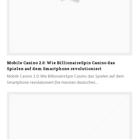
Mobile Casino 2.0: Wie BillionaireSpin Casino das
Spielen auf dem Smartphone revolutioniert
Mobile Casino 2.0: Wie BillionaireSpin Casino das Spielen auf dem
Smartphone revolutioniert Die meisten deutschen…