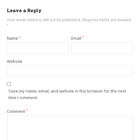
Leave a Reply
Your email address will not be published.
Required fields are marked
*
Name
*
Email
*
Website
Save my name, email, and website in this browser for the next
time I comment.
Comment
*