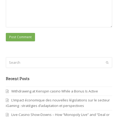
Search
Submi
Recent Posts
Withdrawing at Kenspin casino While a Bonus Is Active
L’impact économique des nouvelles législations sur le secteur
iGaming : stratégies d’adaptation et perspectives
Live‑Casino Show‑Downs – How “Monopoly Live” and “Deal or