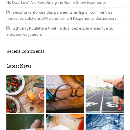
No Deal Live” Are Redefining the Game‑Show Experience
Sécurité renforcée des paiements en ligne : comment les
nouvelles solutions 2FA transforment l’expérience des joueurs
Lightning Roulette à Noël : le duel des expériences live qui
électrise les joueurs
Recent Comments
Latest News