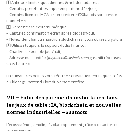
3️⃣ Anticipez limites quotidiennes & hebdomadaires :
– Certains portefeuilles imposent plafond $5k/jour,
– Certains licences MGA limitent retirer >€20k/mois sans revue
manuelle.\n
4️⃣ Gardez trace écrite/numérique :
– Capturez confirmation écran après clic cash-out,
– Notez identifiant transaction blockchain si vous utilisez crypto.\n
5️⃣ Utilisez toujours le support dédié finance :
– Chat live disponible jour/nuit,
– Adresse mail dédiée (
payments@casinoX.com
) garantit réponses
sous heure.\n
En suivant ces points vous réduisez drastiquement risques refus
ou blocage inattendu lorsdu versement final
VII – Futur des paiements instantanés dans
les jeux de table : IA, blockchain et nouvelles
normes industrielles – 330 mots
L’écosystème gambling évolue rapidement grâce à deux forces
convergentes :