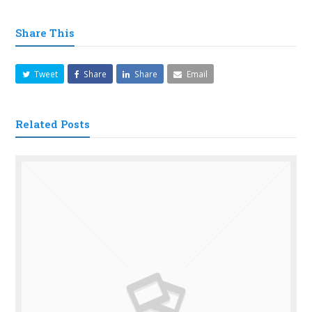
Share This
Tweet
Share
Share
Email
Related Posts