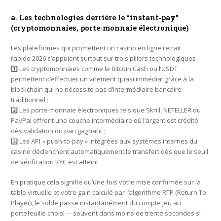
a. Les technologies derrière le “instant‑pay”
(cryptomonnaies, porte‑monnaie électronique)
Les plateformes qui promettent un casino en ligne retrait
rapide 2026 s’appuient surtout sur trois piliers technologiques :
1️⃣ Les cryptomonnaies comme le Bitcoin Cash ou l’USDT
permettent d’effectuer un virement quasi immédiat grâce à la
blockchain qui ne nécessite pas d’intermédiaire bancaire
traditionnel ;
2️⃣ Les porte‑monnaie électroniques tels que Skrill, NETELLER ou
PayPal offrent une couche intermédiaire où l’argent est crédité
dès validation du pari gagnant ;
3️⃣ Les API « push‑to‑pay » intégrées aux systèmes internes du
casino déclenchent automatiquement le transfert dès que le seuil
de vérification KYC est atteint.
En pratique cela signifie qu’une fois votre mise confirmée sur la
table virtuelle et votre gain calculé par l’algorithme RTP (Return To
Player), le solde passe instantanément du compte jeu au
portefeuille choisi — souvent dans moins de trente secondes si