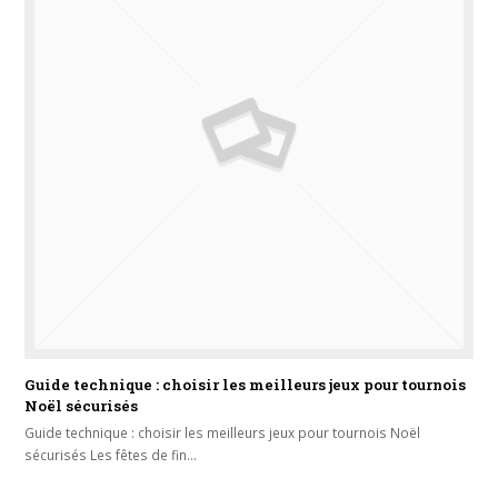
Guide technique : choisir les meilleurs jeux pour tournois
Noël sécurisés
Guide technique : choisir les meilleurs jeux pour tournois Noël
sécurisés Les fêtes de fin…