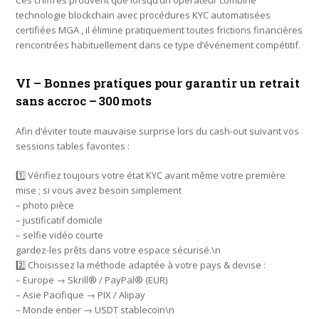
Ces chiffres prouvent que lorsqu’un opérateur combine
technologie blockchain avec procédures KYC automatisées
certifiées MGA , il élimine pratiquement toutes frictions financières
rencontrées habituellement dans ce type d’événement compétitif.
VI – Bonnes pratiques pour garantir un retrait
sans accroc – 300 mots
Afin d’éviter toute mauvaise surprise lors du cash-out suivant vos
sessions tables favorites :
1️⃣ Vérifiez toujours votre état KYC avant même votre première
mise ; si vous avez besoin simplement
– photo pièce
– justificatif domicile
– selfie vidéo courte
gardez-les prêts dans votre espace sécurisé.\n
2️⃣ Choisissez la méthode adaptée à votre pays & devise :
– Europe → Skrill® / PayPal® (EUR)
– Asie Pacifique → PIX / Alipay
– Monde entier → USDT stablecoin\n